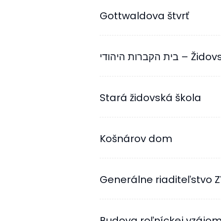
Gottwaldova štvrť
ית הקברות היהודי
Stará židovská škola
Košnárov dom
Generálne riaditeľstvo 
Budova roľníckej vzájo