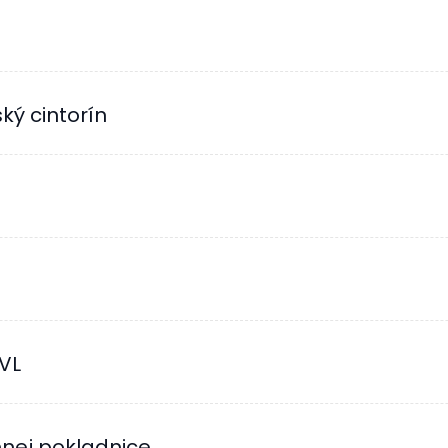
ב – Židovský cintorín
ZVL
mnej pokladnice