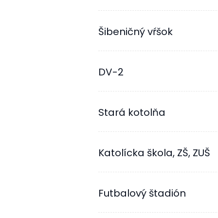
Šibeničný vŕšok
DV-2
Stará kotolňa
Katolícka škola, ZŠ, ZUŠ
Futbalový štadión