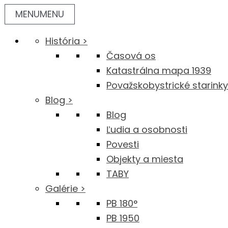
Preskočiť
MENU
MENU
na
obsah
História >
Časová os
Katastrálna mapa 1939
Považskobystrické starinky
Blog >
Blog
Ľudia a osobnosti
Povesti
Objekty a miesta
TABY
Galérie >
PB 180°
PB 1950