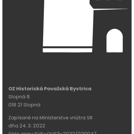
OZ Historická Považská Bystrica
Slopná 8
018 21 Slopná
Zapísané na Ministerstve vnútra SR
dňa 24. 3. 2022
číslo spisu SVS-OVS3-2022/020047