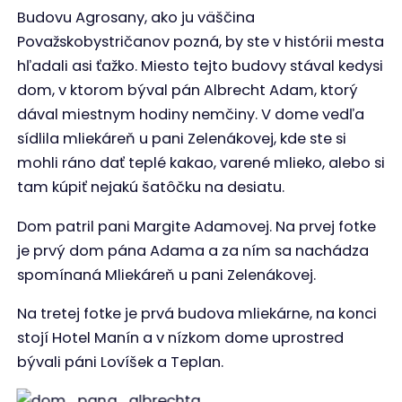
Budovu Agrosany, ako ju väščina
Považskobystričanov pozná, by ste v histórii mesta
hľadali asi ťažko. Miesto tejto budovy stával kedysi
dom, v ktorom býval pán Albrecht Adam, ktorý
dával miestnym hodiny nemčiny. V dome vedľa
sídlila mliekáreň u pani Zelenákovej, kde ste si
mohli ráno dať teplé kakao, varené mlieko, alebo si
tam kúpiť nejakú šatôčku na desiatu.
Dom patril pani Margite Adamovej. Na prvej fotke
je prvý dom pána Adama a za ním sa nachádza
spomínaná Mliekáreň u pani Zelenákovej.
Na tretej fotke je prvá budova mliekárne, na konci
stojí Hotel Manín a v nízkom dome uprostred
bývali páni Lovíšek a Teplan.