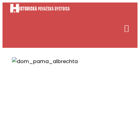
Preskočiť
na
obsah
Dom pána Adama,
Mliekáreň
Redakcia
27. nov 2025
1
min. čítania
1212
x prečítané