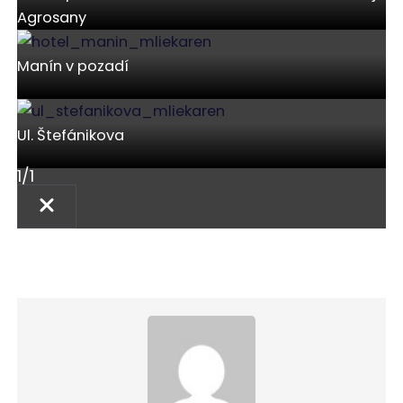
Agrosany
Manín v pozadí
Ul. Štefánikova
1
/
1