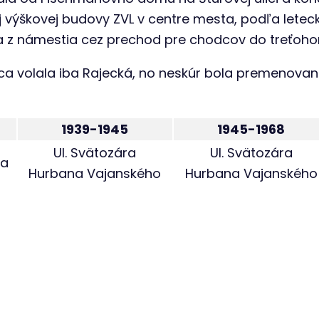
 výškovej budovy ZVL v centre mesta, podľa letec
 z námestia cez prechod pre chodcov do treťoho
lica volala iba Rajecká, no neskúr bola premenov
1939-1945
1945-1968
Ul. Svätozára
Ul. Svätozára
ta
Hurbana Vajanského
Hurbana Vajanského
Ulica Vajanského
Ulica Vajanského