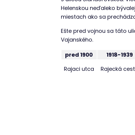
Helenskou neďaleko bývalej
miestach ako sa prechádza
Ešte pred vojnou sa táto u
Vajanského.
pred 1900
1918-1939
Rajaci utca
Rajecká ces