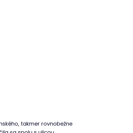
anského, takmer rovnobežne
ila sa spolu s ulicou