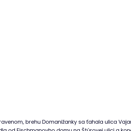
nského
ravenom, brehu Domanižanky sa ťahala ulica Vaj
dla od Fischmanovho domu na Štúrovej ulici a konč