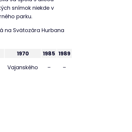
kých snímok niekde v
rného parku.
aná na Svätozára Hurbana
1970
1985
1989
Vajanského
–
–