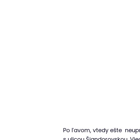
ul. Vaja
Redakcia
26. nov 2025
1
min. čítania
955
x prečítané
Po ľavom, vtedy ešte neup
s ulicou Šiandorovskou. Vie