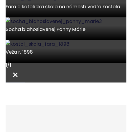
Fara a katolícka škola na námestí vedľa kostola
Socha blahoslavenej Panny Márie
Veža r. 1898
1
/
1