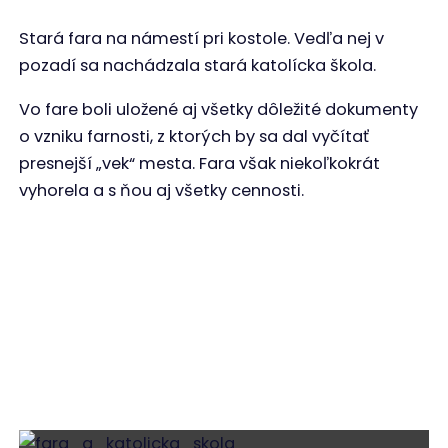
Stará fara na námestí pri kostole. Vedľa nej v
pozadí sa nachádzala stará katolícka škola.
Vo fare boli uložené aj všetky dôležité dokumenty
o vzniku farnosti, z ktorých by sa dal vyčítať
presnejší „vek“ mesta. Fara však niekoľkokrát
vyhorela a s ňou aj všetky cennosti.
Fara a katolícka škola na námestí vedľa kostola
Socha blahoslavenej Panny Márie
Veža r. 1898