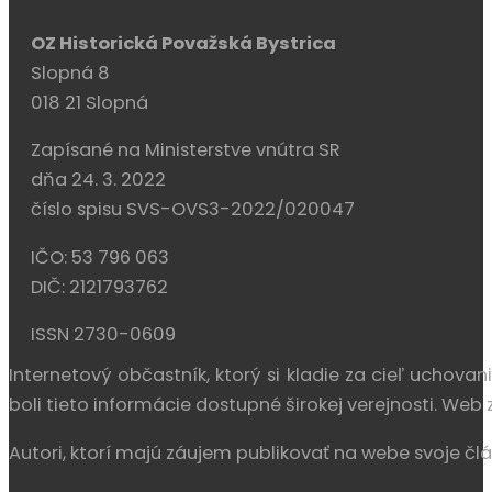
OZ Historická Považská Bystrica
Slopná 8
018 21 Slopná
Zapísané na Ministerstve vnútra SR
dňa 24. 3. 2022
číslo spisu SVS-OVS3-2022/020047
IČO: 53 796 063
DIČ: 2121793762
ISSN 2730-0609
Internetový občastník, ktorý si kladie za cieľ uchova
boli tieto informácie dostupné širokej verejnosti. We
Autori, ktorí majú záujem publikovať na webe svoje člá