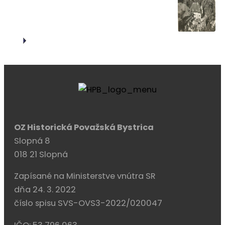
OZ Historická Považská Bystrica
Slopná 8
018 21 Slopná
Zapísané na Ministerstve vnútra SR
dňa 24. 3. 2022
číslo spisu SVS-OVS3-2022/020047