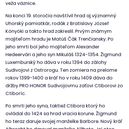
veža väznice.
Na konci 19. storočia navštívil hrad aj významný
Uhorský pamiatkár, rodák z Bratislavy József
Könyöki a takto hrad zakreslil. Prvým známym
majiteľom hradu je Matúš Čák Trenčiansky. Po
jeho smrti bol jeho majiteľom Alexander
Hedeervári a jeho syn Mikuláš 1324-1354. Žigmund
Luxemburský ho dáva v roku 1394 do zálohy
Sudivojovi z Ostrorogu. Ten zomiera na prelome
rokov 1399-1400 a kráľ ho v roku 1409 dáva do
držby PRO HONOR Sudivojovmu zaťovi Ctiborovi zo
Ctiboríc.
Po smrti jeho syna, taktiež Ctibora ktorý ho
ovládal do 1424 sa hrad vracia korune. Žigmund
ho teraz daruje svojej manželke Barbore. Nový kráľ