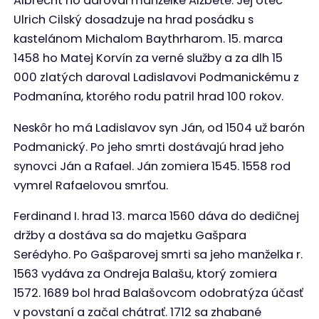
Albrecht ho daroval manželke Alžbete. Jej otec
Ulrich Cilský dosadzuje na hrad posádku s
kastelánom Michalom Baythrharom. 15. marca
1458 ho Matej Korvín za verné služby a za dlh 15
000 zlatých daroval Ladislavovi Podmanickému z
Podmanína, ktorého rodu patril hrad 100 rokov.
Neskôr ho má Ladislavov syn Ján, od 1504 už barón
Podmanický. Po jeho smrti dostávajú hrad jeho
synovci Ján a Rafael. Ján zomiera 1545. 1558 rod
vymrel Rafaelovou smrťou.
Ferdinand I. hrad 13. marca 1560 dáva do dedičnej
držby a dostáva sa do majetku Gašpara
Serédyho. Po Gašparovej smrti sa jeho manželka r.
1563 vydáva za Ondreja Balašu, ktorý zomiera
1572. 1689 bol hrad Balašovcom odobratýza účasť
v povstaní a začal chátrať. 1712 sa zhabané