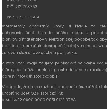
IČO: 53 796 063
DIČ: 2121793762
ISSN 2730-0609
Internetový občastník, ktorý si kladie za cieľ
uchovanie časti histórie nášho mesta v podobe
článkov a materiálov v elektronickej podobe tak, aby
boli tieto informácie dostupné širokej verejnosti. Web
zároveň slúži aj ako učebná pomôcka.
Autori, ktorí majú záujem publikovať na webe svoje
články sa môžu prihlásiť prostredníctvom mailovej
adresy info(a)historickapb.sk.
V prípade, že ste sa rozhodli podporiť nás, môžete tak
urobiť na účet OZ Historická PB:
IBAN: SK92 0900 0000 0051 9123 9788