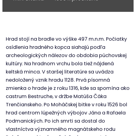
Hrad stojí na bradle vo výške 497 m.n.m. Počiatky
osídlenia hradného kopca siahajú podľa
archeologických nálezov do obdobia púchovskej
kultúry. Na hradnom vrchu bola tiež nájdená
keltská minca. V staršej literatúre sa uvádza
nedoložený vznik hradu 1128. Prvá písomná
zmienka o hrade je z roku 1316, kde sa spomína ako
castrum Bestruche, v držbe Matúša Čáka
Trenčianskeho. Po Moháčskej bitke v roku 1526 bol
hrad centrom lúpežných výbojov Jána a Rafaela
Podmanických. Po ich smrti sa dostal do
vlastníctva významného magnátskeho rodu