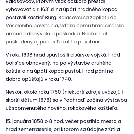
Balašovcov, ktorým však čoskoro prestal
vyhovovať a r. 1631 si na úpätí hradného kopca
postavili kaštieľ Burg.
Balašovci sa zaplietli do
Vešeléniho povstania, vďaka čomu hrad cisárska
armáda dobývala a poškodila. Neskôr bol
poškodený aj počas Tököliho povstania.
V roku 1698 hrad spustošili cisárske vojská. Hrad
bol síce obnovený, no po výstavbe druhého
kaštieľa na úpätí kopca pustol. Hrad páni na
dobro opúšťajú v roku 1740.
Neskôr, okolo roku 1750 (niektoré zdroje uvázajú i
skorší dátum 1676) sa v Podhradí začína výstavba
už spomenutého nového, rokokového kaštieľa.
15. januára 1858 o 8 hod. večer postihlo mesto a
hrad zemetrasenie, pri ktorom sa údajne zrútila