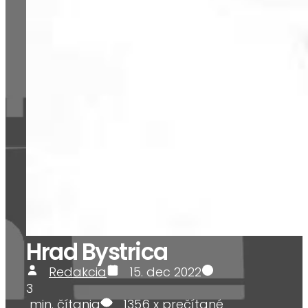
Hrad Bystrica
Redakcia
15. dec 2022
3
min. čítania
1356
x prečítané