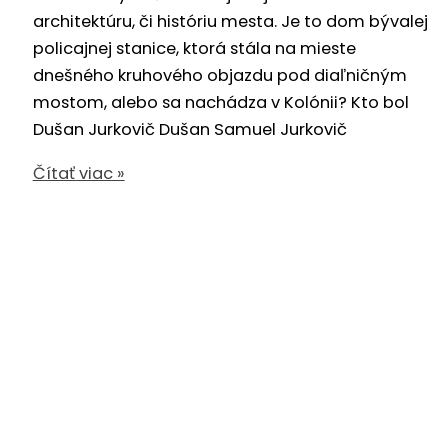
architektúru, či históriu mesta. Je to dom bývalej
policajnej stanice, ktorá stála na mieste
dnešného kruhového objazdu pod diaľničným
mostom, alebo sa nachádza v Kolónii? Kto bol
Dušan Jurkovič Dušan Samuel Jurkovič
Jurkovičov
Čítať viac »
dom
v
Považskej
Bystrici