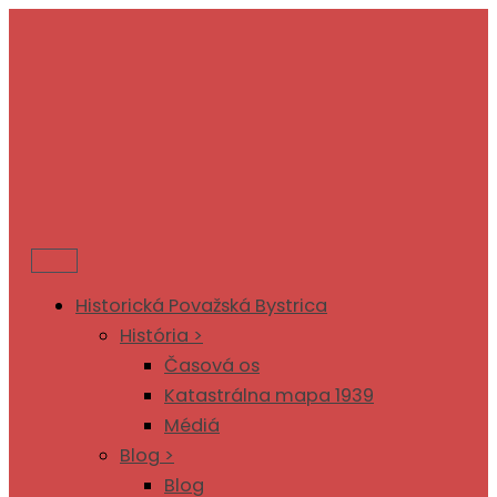
Preskočiť
na
obsah
Historická Považská Bystrica
História >
Časová os
Katastrálna mapa 1939
Médiá
Blog >
Blog