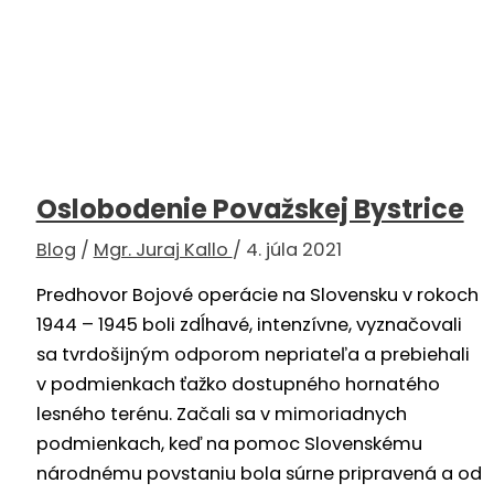
Oslobodenie Považskej Bystrice
Blog
/
Mgr. Juraj Kallo
/
4. júla 2021
Predhovor Bojové operácie na Slovensku v rokoch
1944 – 1945 boli zdĺhavé, intenzívne, vyznačovali
sa tvrdošijným odporom nepriateľa a prebiehali
v podmienkach ťažko dostupného hornatého
lesného terénu. Začali sa v mimoriadnych
podmienkach, keď na pomoc Slovenskému
národnému povstaniu bola súrne pripravená a od