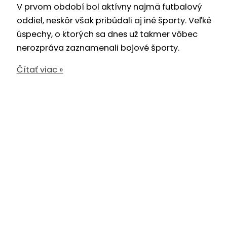
V prvom období bol aktívny najmä futbalový
oddiel, neskôr však pribúdali aj iné športy. Veľké
úspechy, o ktorých sa dnes už takmer vôbec
nerozpráva zaznamenali bojové športy.
Bojové
Čítať viac »
športy
v
Považskej
Bystrici