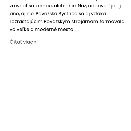
zrovnať so zemou, alebo nie. Nuž, odpoveď je aj
áno, aj nie. Považská Bystrica sa aj vďaka
rozrastajúcim Považským strojárňam formovala
vo veľké a moderné mesto.
Fotogaléria
Čítať viac »
–
Detailným
okom