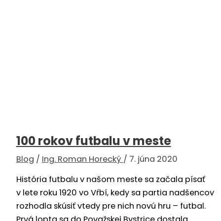
100 rokov futbalu v meste
Blog
/
Ing. Roman Horecký
/
7. júna 2020
História futbalu v našom meste sa začala písať
v lete roku 1920 vo Vŕbí, kedy sa partia nadšencov
rozhodla skúsiť vtedy pre nich novú hru – futbal.
Prvá lopta sa do Považskej Bystrice dostala