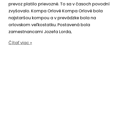
prevoz platilo prievozné. To sa v časoch povodní
zvyšovalo. Kompa Orlové Kompa Orlové bola
najstaršou kompou a v prevádzke bola na
orlovskom veľkostatku. Postavená bola
zamestnancami Jozefa Lorda,
Kompy
Čítať viac »
na
Váhu