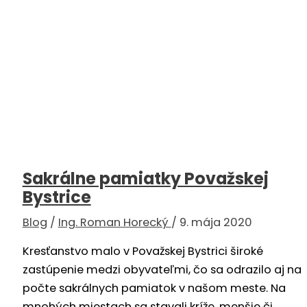
Sakrálne pamiatky Považskej
Bystrice
Blog
/
Ing. Roman Horecký
/
9. mája 2020
Kresťanstvo malo v Považskej Bystrici široké
zastúpenie medzi obyvateľmi, čo sa odrazilo aj na
počte sakrálnych pamiatok v našom meste. Na
mnohých miestach sa stavali kríže, menšie či