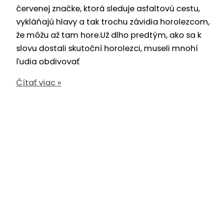
červenej značke, ktorá sleduje asfaltovú cestu,
vykláňajú hlavy a tak trochu závidia horolezcom,
že môžu až tam hore.Už dlho predtým, ako sa k
slovu dostali skutoční horolezci, museli mnohí
ľudia obdivovať
Horolezecký
Čítať viac »
klub
Manín