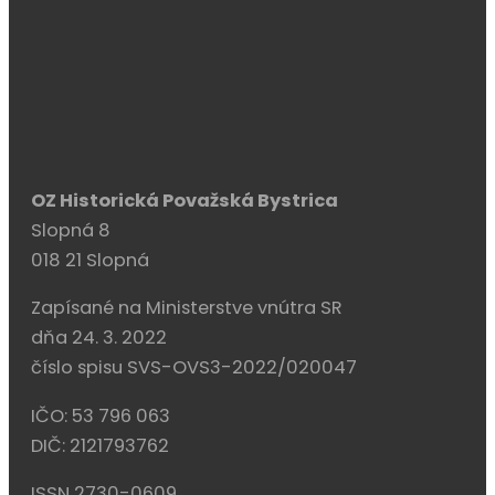
OZ Historická Považská Bystrica
Slopná 8
018 21 Slopná
Zapísané na Ministerstve vnútra SR
dňa 24. 3. 2022
číslo spisu SVS-OVS3-2022/020047
IČO: 53 796 063
DIČ: 2121793762
ISSN 2730-0609