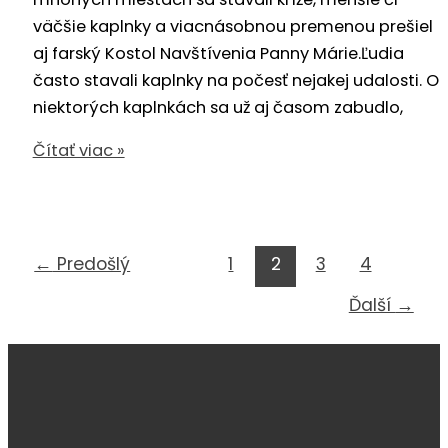
väčšie kaplnky a viacnásobnou premenou prešiel
aj farský Kostol Navštívenia Panny Márie.Ľudia
často stavali kaplnky na počesť nejakej udalosti. O
niektorých kaplnkách sa už aj časom zabudlo,
Sakrálne
Čítať viac »
pamiatky
Považskej
Bystrice
←
Predošlý
1
2
3
4
Ďalší
→