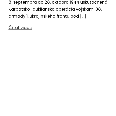
8. septembra do 28. októbra 1944 uskutočnená
Karpatsko-duklianska operácia vojskami 38.
armády 1. ukrajinského frontu pod […]
Oslobodenie
Čítať viac »
Považskej
Bystrice