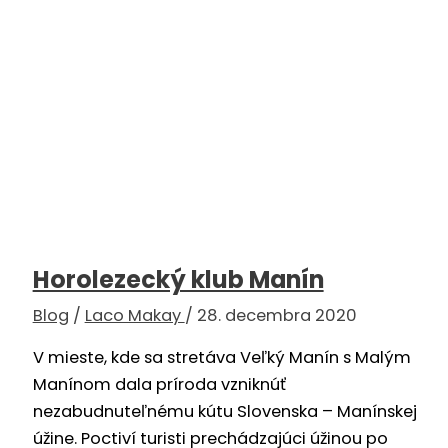
Horolezecký klub Manín
Blog
/
Laco Makay
/
28. decembra 2020
V mieste, kde sa stretáva Veľký Manín s Malým
Manínom dala príroda vzniknúť
nezabudnuteľnému kútu Slovenska – Manínskej
úžine. Poctiví turisti prechádzajúci úžinou po