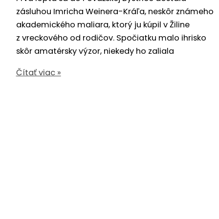
zásluhou Imricha Weinera-Kráľa, neskôr známeho
akademického maliara, ktorý ju kúpil v Žiline
z vreckového od rodičov. Spočiatku malo ihrisko
skôr amatérsky výzor, niekedy ho zaliala
100
Čítať viac »
rokov
futbalu
v
meste