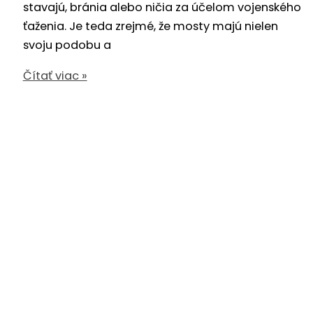
stavajú, bránia alebo ničia za účelom vojenského
ťaženia. Je teda zrejmé, že mosty majú nielen
svoju podobu a
Orlovský
Čítať viac »
most