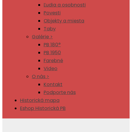
Ľudia a osobnosti
Povesti
Objekty a miesta
Taby
Galérie >
PB 180°
PB 1950
Farebné
Video
O nás >
Kontakt
Podporte nás
Historická mapa
Eshop Historická PB