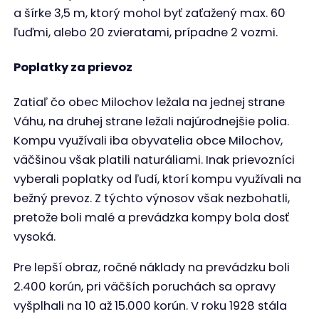
a šírke 3,5 m, ktorý mohol byť zaťažený max. 60
ľuďmi, alebo 20 zvieratami, prípadne 2 vozmi.
Poplatky za prievoz
Zatiaľ čo obec Milochov ležala na jednej strane
Váhu, na druhej strane ležali najúrodnejšie polia.
Kompu využívali iba obyvatelia obce Milochov,
väčšinou však platili naturáliami. Inak prievozníci
vyberali poplatky od ľudí, ktorí kompu využívali na
bežný prevoz. Z týchto výnosov však nezbohatli,
pretože boli malé a prevádzka kompy bola dosť
vysoká.
Pre lepší obraz, ročné náklady na prevádzku boli
2.400 korún, pri väčších poruchách sa opravy
vyšplhali na 10 až 15.000 korún. V roku 1928 stála