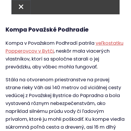
Kompa Považské Podhradie
Kompa v Považskom Podhradí patrila
veľkostatku
Popperovcov v Bytči
, neskôr mala viacerých
vlastníkov, ktorí sa spoločne starali o jej
prevádzku, aby vôbec mohla fungovať.
Stála na otvorenom priestranstve na pravej
strane rieky Váh asi 140 metrov od viciálnej cesty
vedúcej z Považskej Bystrice do Papradna a bola
vystavená rôznym nebezpečenstvám, ako
napríklad silnému prúdu vody či ľadovým
prívalom, ktoré ju mohli poškodiť. Ku kompe viedla
súkromná poľná cesta a drevený, asi 16 m dlhý