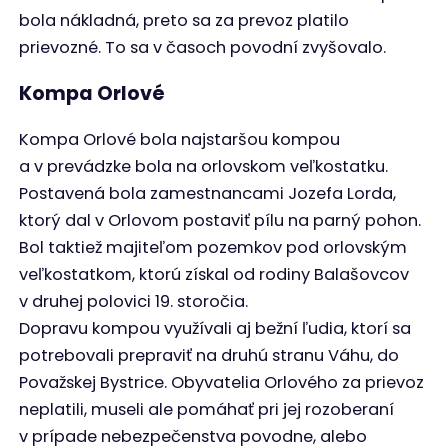
bola nákladná, preto sa za prevoz platilo
prievozné. To sa v časoch povodní zvyšovalo.
Kompa Orlové
Kompa Orlové bola najstaršou kompou
a v prevádzke bola na orlovskom veľkostatku.
Postavená bola zamestnancami Jozefa Lorda,
ktorý dal v Orlovom postaviť pílu na parný pohon.
Bol taktiež majiteľom pozemkov pod orlovským
veľkostatkom, ktorú získal od rodiny Balašovcov
v druhej polovici 19. storočia.
Dopravu kompou využívali aj bežní ľudia, ktorí sa
potrebovali prepraviť na druhú stranu Váhu, do
Považskej Bystrice. Obyvatelia Orlového za prievoz
neplatili, museli ale pomáhať pri jej rozoberaní
v prípade nebezpečenstva povodne, alebo