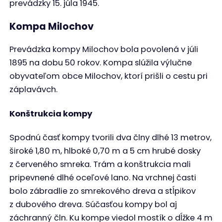
prevádzky 15. júla 1945.
Kompa Milochov
Prevádzka kompy Milochov bola povolená v júli
1895 na dobu 50 rokov. Kompa slúžila výlučne
obyvateľom obce Milochov, ktorí prišli o cestu pri
záplavávch.
Konštrukcia kompy
Spodnú časť kompy tvorili dva člny dlhé 13 metrov,
široké 1,80 m, hlboké 0,70 m a 5 cm hrubé dosky
z červeného smreka. Trám a konštrukcia mali
pripevnené dlhé oceľové lano. Na vrchnej časti
bolo zábradlie zo smrekového dreva a stĺpikov
z dubového dreva. Súčasťou kompy bol aj
záchranný čln. Ku kompe viedol mostík o dĺžke 4 m