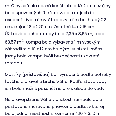
m. Člny spájala nosná konštrukcia. Krížom cez člny
bolo upevnených 9 trámov, po okrajoch boli
osadené dva trámy. Stredový trám bol hrubý 22
cm, krajné 18 až 20 cm. Ostatné 14 až 15 cm.
Úžitková plocha kompy bola 7,35 x 8,65 m, teda
2
63,57 m
. Kompa bola vybavená 1 m vysokým
zábradlím a 10 x 12 cm hrubými stĺpikmi. Počas
jazdy bola kompa kvôli bezpečnosti uzavretá
rampou.
Mostíky (prístavištia) boli vyrobené podľa potreby
ľavého a pravého brehu Váhu. Podľa stavu vody
ich bolo možné posunúť na breh, alebo do vody.
Na pravej strane Váhu v blízkosti rumpálu bola
postavená murovaná prievozná búdka, v ktorej
bola jedna miestnosť s rozmermi 4,10 × 3,10 m