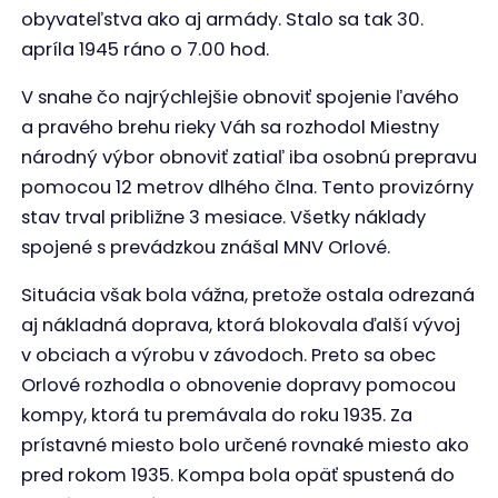
obyvateľstva ako aj armády. Stalo sa tak 30.
apríla 1945 ráno o 7.00 hod.
V snahe čo najrýchlejšie obnoviť spojenie ľavého
a pravého brehu rieky Váh sa rozhodol Miestny
národný výbor obnoviť zatiaľ iba osobnú prepravu
pomocou 12 metrov dlhého člna. Tento provizórny
stav trval približne 3 mesiace. Všetky náklady
spojené s prevádzkou znášal MNV Orlové.
Situácia však bola vážna, pretože ostala odrezaná
aj nákladná doprava, ktorá blokovala ďalší vývoj
v obciach a výrobu v závodoch. Preto sa obec
Orlové rozhodla o obnovenie dopravy pomocou
kompy, ktorá tu premávala do roku 1935. Za
prístavné miesto bolo určené rovnaké miesto ako
pred rokom 1935. Kompa bola opäť spustená do