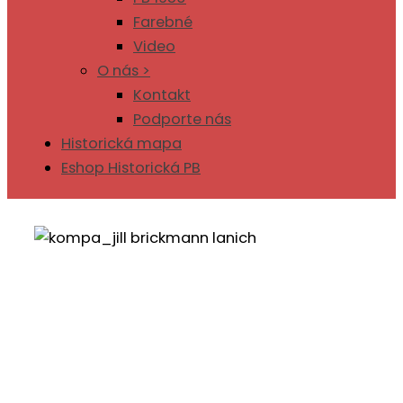
Farebné
Video
O nás >
Kontakt
Podporte nás
Historická mapa
Eshop Historická PB