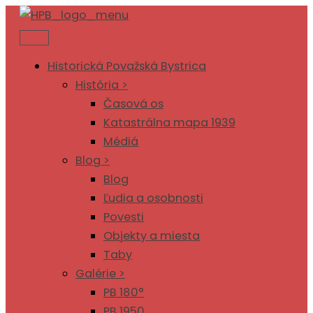
Preskočiť
na
obsah
Historická Považská Bystrica
História >
Časová os
Katastrálna mapa 1939
Médiá
Blog >
Blog
Ľudia a osobnosti
Povesti
Objekty a miesta
Taby
Galérie >
PB 180°
PB 1950