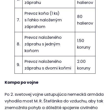
záprahu
halierov
Prevoz koňa (1 ks)
80
7.
s ľahko naloženým
halierov
záprahom
Prevoz naloženého
1.50
8.
záprahu s jedným
koruny
koňom
Prevoz naloženého
2.00
9.
záprahu s dvomi koňmi
koruny
Kompa po vojne
Po 2. svetovej vojne ustupujúca nemecká armáda
vyhodila most M. R. Štefánika do vzduchu, aby tak
znemožnila pohyb a dôležité spojenie civilného