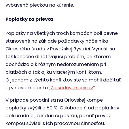
vybavená pieckou na kúrenie.
Poplatky za prievoz
Poplatky na všetkých troch kompách boli pevne
stanovené na základe požiadavky náčelníka
Okresného úradu v Považskej Bystrici. Vyriešil sa
tak konečne dlhotrvajúci problém, pri ktorom
dochádzalo k rôznym nedorozumeniam pri
platbách a tak aj ku viacerým konfliktom.
O jednom z týchto konfliktov ste sa mohli dočítať
aj v našom článku „
Zo súdnych spisov
“.
V prípade povodní sa na Orlovskej kompe
poplatky zvýšili o 50 %. Oslobodení od poplatkov
boli úradníci, žandári či poštári, pokiaľ prevoz
kompou súvisel s ich pracovnou činnosťou.