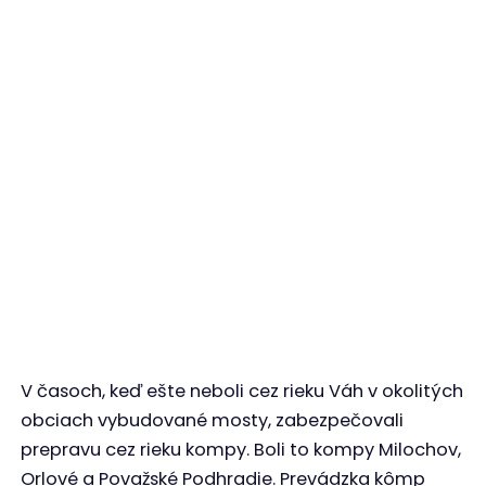
Kompy na Váhu
Ing. Roman Horecký
8. okt 2025
8
min. čítania
2060
x prečítané
V časoch, keď ešte neboli cez rieku Váh v okolitých
obciach vybudované mosty, zabezpečovali
prepravu cez rieku kompy. Boli to kompy Milochov,
Orlové a Považské Podhradie. Prevádzka kômp