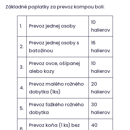
Základné poplatky za prevoz kompou boli:
10
1.
Prevoz jednej osoby
halierov
Prevoz jednej osoby s
16
2.
batožinou
halierov
Prevoz ovce, ošípanej
10
3.
alebo kozy
halierov
Prevoz malého rožného
20
4.
dobytka (1ks)
halierov
Prevoz ťažkého rožného
30
5.
dobytka
halierov
Prevoz koňa (1 ks) bez
40
6.