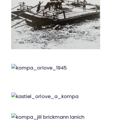
Kompa Orlové, zdroj: Belás
Vysvätenie novej kompy v Orlovom po
vojne v roku 1945, zdroj: Belás
Kaštieľ Orlové a kompa na Váhu
Kompa Podhradie, zdroj: Jill Brickmann