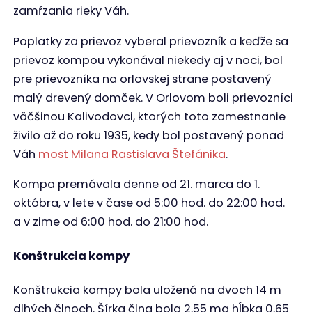
zamŕzania rieky Váh.
Poplatky za prievoz vyberal prievozník a keďže sa
prievoz kompou vykonával niekedy aj v noci, bol
pre prievozníka na orlovskej strane postavený
malý drevený domček. V Orlovom boli prievozníci
väčšinou Kalivodovci, ktorých toto zamestnanie
živilo až do roku 1935, kedy bol postavený ponad
Váh
most Milana Rastislava Štefánika
.
Kompa premávala denne od 21. marca do 1.
októbra, v lete v čase od 5:00 hod. do 22:00 hod.
a v zime od 6:00 hod. do 21:00 hod.
Konštrukcia kompy
Konštrukcia kompy bola uložená na dvoch 14 m
dlhých člnoch. Šírka člna bola 2,55 ma hĺbka 0,65