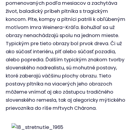
pomenovaných podľa mesiacov a zachytáva
život, baladický príbeh pltníka s tragickým
koncom. Plte, kompy a pltníci patrili k obľúbeným
motívom Imra Weinera-Kráľa. Bohužiaľ sa už
obrazy nenachádzajú spolu na jednom mieste.
Typickým pre tieto obrazy bol prvok dreva. Či už
ako súčasť interiéru, plť alebo súčasť pozadia,
alebo popredia. Ďalším typickým znakom tvorby
slovenského nadrealistu, sú mohutné postavy,
ktoré zaberajú väčšinu plochy obrazu. Tieto
postavy pltníka na viacerých jeho obrazoch
môžeme vnímať aj ako zástupcu tradičného
slovenského remesla, tak aj alegoricky mýtického
prievozníka do ríše mŕtvych Chárona.