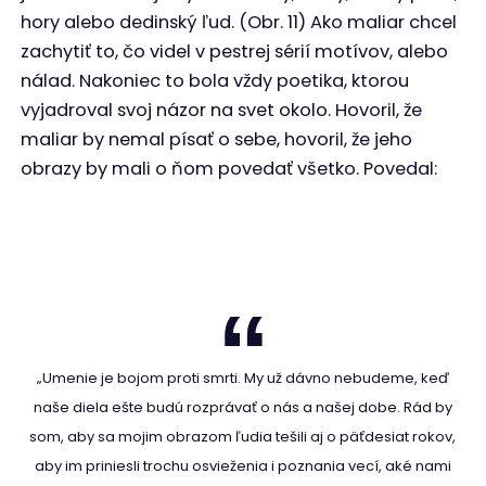
hory alebo dedinský ľud. (Obr. 11) Ako maliar chcel
zachytiť to, čo videl v pestrej sérií motívov, alebo
nálad. Nakoniec to bola vždy poetika, ktorou
vyjadroval svoj názor na svet okolo. Hovoril, že
maliar by nemal písať o sebe, hovoril, že jeho
obrazy by mali o ňom povedať všetko. Povedal:
„Umenie je bojom proti smrti. My už dávno nebudeme, keď
naše diela ešte budú rozprávať o nás a našej dobe. Rád by
som, aby sa mojim obrazom ľudia tešili aj o päťdesiat rokov,
aby im priniesli trochu osvieženia i poznania vecí, aké nami