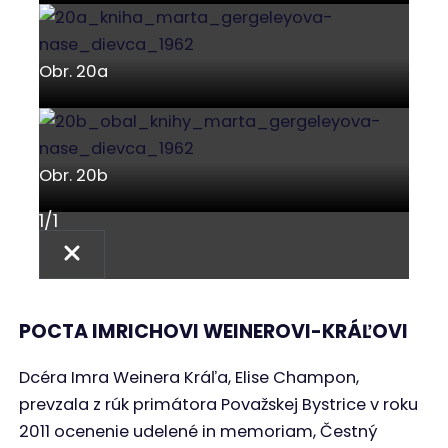
Obr. 20a
Obr. 20b
1
/
1
POCTA IMRICHOVI WEINEROVI-KRÁĽOVI
Dcéra Imra Weinera Kráľa, Elise Champon,
prevzala z rúk primátora Považskej Bystrice v roku
2011 ocenenie udelené in memoriam, Čestný