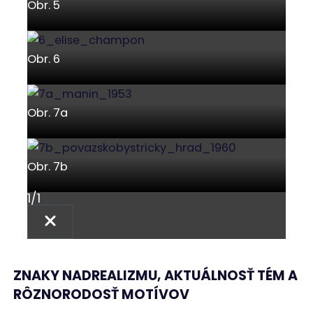
Obr. 5
Obr. 6
Obr. 7a
Obr. 7b
1
/
1
ZNAKY NADREALIZMU, AKTUÁLNOSŤ TÉM A
RÔZNORODOSŤ MOTÍVOV