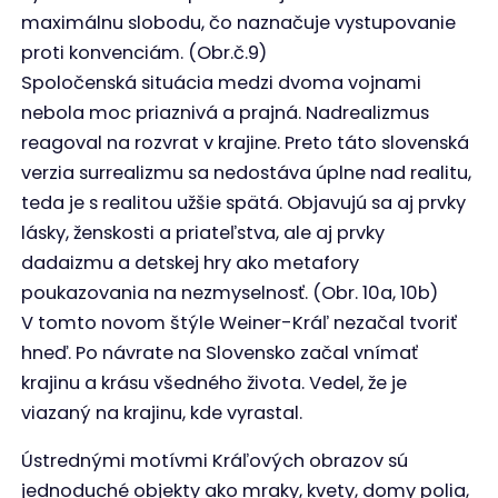
maximálnu slobodu, čo naznačuje vystupovanie
proti konvenciám. (Obr.č.9)
Spoločenská situácia medzi dvoma vojnami
nebola moc priaznivá a prajná. Nadrealizmus
reagoval na rozvrat v krajine. Preto táto slovenská
verzia surrealizmu sa nedostáva úplne nad realitu,
teda je s realitou užšie spätá. Objavujú sa aj prvky
lásky, ženskosti a priateľstva, ale aj prvky
dadaizmu a detskej hry ako metafory
poukazovania na nezmyselnosť. (Obr. 10a, 10b)
V tomto novom štýle Weiner-Kráľ nezačal tvoriť
hneď. Po návrate na Slovensko začal vnímať
krajinu a krásu všedného života. Vedel, že je
viazaný na krajinu, kde vyrastal.
Ústrednými motívmi Kráľových obrazov sú
jednoduché objekty ako mraky, kvety, domy polia,