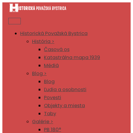
Preskočiť
na
obsah
Historická Považská Bystrica
História >
Časová os
Katastrálna mapa 1939
Médiá
Blog >
Blog
Ľudia a osobnosti
Povesti
Objekty a miesta
Taby
Galérie >
PB 180°