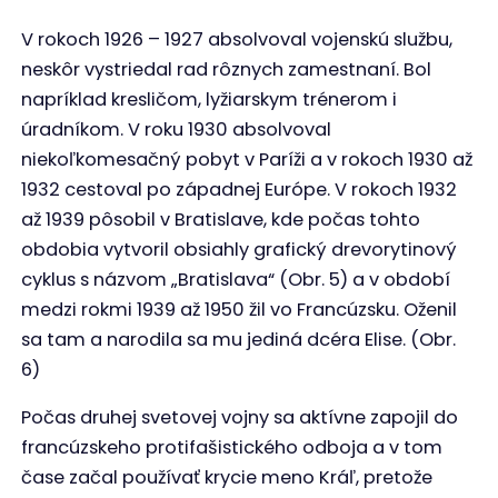
V rokoch 1926 – 1927 absolvoval vojenskú službu,
neskôr vystriedal rad rôznych zamestnaní. Bol
napríklad kresličom, lyžiarskym trénerom i
úradníkom. V roku 1930 absolvoval
niekoľkomesačný pobyt v Paríži a v rokoch 1930 až
1932 cestoval po západnej Európe. V rokoch 1932
až 1939 pôsobil v Bratislave, kde počas tohto
obdobia vytvoril obsiahly grafický drevorytinový
cyklus s názvom „Bratislava“ (Obr. 5) a v období
medzi rokmi 1939 až 1950 žil vo Francúzsku. Oženil
sa tam a narodila sa mu jediná dcéra Elise. (Obr.
6)
Počas druhej svetovej vojny sa aktívne zapojil do
francúzskeho protifašistického odboja a v tom
čase začal používať krycie meno Kráľ, pretože