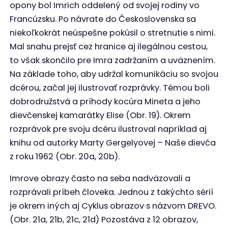
opony bol Imrich oddelený od svojej rodiny vo
Francúzsku. Po návrate do Československa sa
niekoľkokrát neúspešne pokúsil o stretnutie s nimi.
Mal snahu prejsť cez hranice aj ilegálnou cestou,
to však skončilo pre Imra zadržaním a uväznením.
Na základe toho, aby udržal komunikáciu so svojou
dcérou, začal jej ilustrovať rozprávky. Témou boli
dobrodružstvá a príhody kocúra Mineta a jeho
dievčenskej kamarátky Elise (Obr. 19). Okrem
rozprávok pre svoju dcéru ilustroval napríklad aj
knihu od autorky Marty Gergelyovej – Naše dievča
z roku 1962 (Obr. 20a, 20b).
Imrove obrazy často na seba nadväzovali a
rozprávali príbeh človeka. Jednou z takýchto sérií
je okrem iných aj Cyklus obrazov s názvom DREVO.
(Obr. 21a, 21b, 21c, 21d) Pozostáva z 12 obrazov,