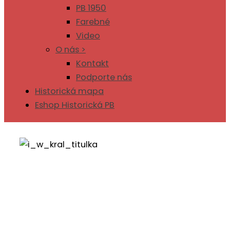
PB 1950
Farebné
Video
O nás >
Kontakt
Podporte nás
Historická mapa
Eshop Historická PB
IMRICH WEINER-KRÁĽ
Mgr.art Tereza Rusnáková
11. okt
2025
9
min. čítania
3995
x prečítané