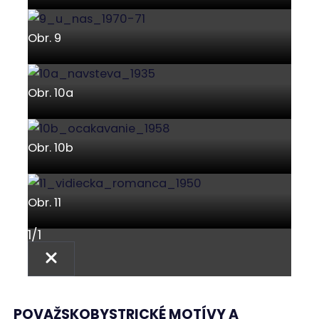
Obr. 9
Obr. 10a
Obr. 10b
Obr. 11
1
/
1
POVAŽSKOBYSTRICKÉ MOTÍVY A