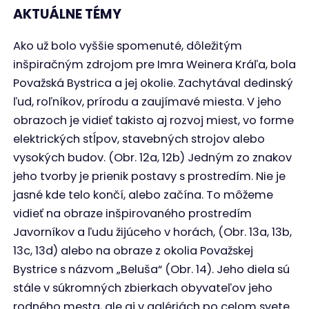
AKTUÁLNE TÉMY
Ako už bolo vyššie spomenuté, dôležitým
inšpiračným zdrojom pre Imra Weinera Kráľa, bola
Považská Bystrica a jej okolie. Zachytával dedinský
ľud, roľníkov, prírodu a zaujímavé miesta. V jeho
obrazoch je vidieť takisto aj rozvoj miest, vo forme
elektrických stĺpov, stavebných strojov alebo
vysokých budov. (Obr. 12a, 12b) Jedným zo znakov
jeho tvorby je prienik postavy s prostredím. Nie je
jasné kde telo končí, alebo začína. To môžeme
vidieť na obraze inšpirovaného prostredím
Javorníkov a ľudu žijúceho v horách, (Obr. 13a, 13b,
13c, 13d) alebo na obraze z okolia Považskej
Bystrice s názvom „Beluša“ (Obr. 14). Jeho diela sú
stále v súkromných zbierkach obyvateľov jeho
rodného mesta, ale aj v galériách po celom svete.