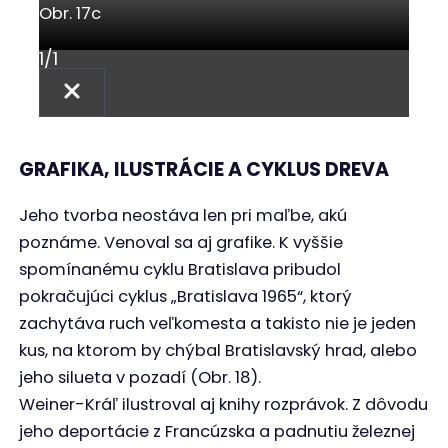
Obr. 17c
1
/
1
GRAFIKA, ILUSTRÁCIE A CYKLUS DREVA
Jeho tvorba neostáva len pri maľbe, akú
poznáme. Venoval sa aj grafike. K vyššie
spomínanému cyklu Bratislava pribudol
pokračujúci cyklus „Bratislava 1965“, ktorý
zachytáva ruch veľkomesta a takisto nie je jeden
kus, na ktorom by chýbal Bratislavský hrad, alebo
jeho silueta v pozadí (Obr. 18).
Weiner-Kráľ ilustroval aj knihy rozprávok. Z dôvodu
jeho deportácie z Francúzska a padnutiu železnej