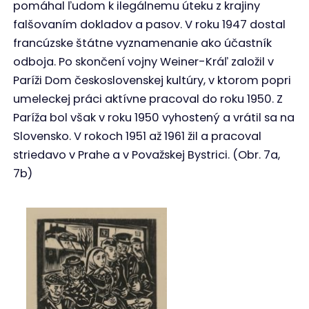
pomáhal ľudom k ilegálnemu úteku z krajiny
falšovaním dokladov a pasov. V roku 1947 dostal
francúzske štátne vyznamenanie ako účastník
odboja. Po skončení vojny Weiner-Kráľ založil v
Paríži Dom československej kultúry, v ktorom popri
umeleckej práci aktívne pracoval do roku 1950. Z
Paríža bol však v roku 1950 vyhostený a vrátil sa na
Slovensko. V rokoch 1951 až 1961 žil a pracoval
striedavo v Prahe a v Považskej Bystrici. (Obr. 7a,
7b)