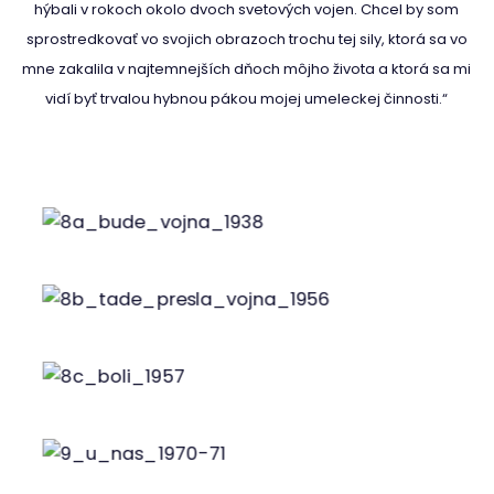
hýbali v rokoch okolo dvoch svetových vojen. Chcel by som
sprostredkovať vo svojich obrazoch trochu tej sily, ktorá sa vo
mne zakalila v najtemnejších dňoch môjho života a ktorá sa mi
vidí byť trvalou hybnou pákou mojej umeleckej činnosti.“
Obr. 8a
Obr. 8b
Obr. 8c
Obr. 9