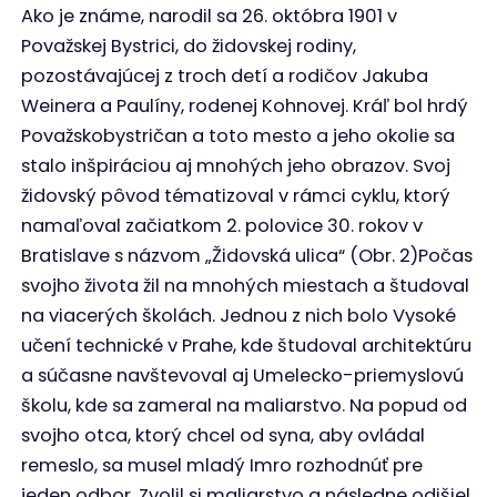
Ako je známe, narodil sa 26. októbra 1901 v
Považskej Bystrici, do židovskej rodiny,
pozostávajúcej z troch detí a rodičov Jakuba
Weinera a Paulíny, rodenej Kohnovej. Kráľ bol hrdý
Považskobystričan a toto mesto a jeho okolie sa
stalo inšpiráciou aj mnohých jeho obrazov. Svoj
židovský pôvod tématizoval v rámci cyklu, ktorý
namaľoval začiatkom 2. polovice 30. rokov v
Bratislave s názvom „Židovská ulica“ (Obr. 2)Počas
svojho života žil na mnohých miestach a študoval
na viacerých školách. Jednou z nich bolo Vysoké
učení technické v Prahe, kde študoval architektúru
a súčasne navštevoval aj Umelecko-priemyslovú
školu, kde sa zameral na maliarstvo. Na popud od
svojho otca, ktorý chcel od syna, aby ovládal
remeslo, sa musel mladý Imro rozhodnúť pre
jeden odbor. Zvolil si maliarstvo a následne odišiel