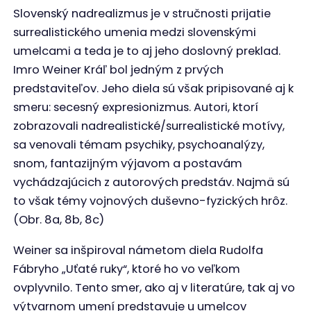
Slovenský nadrealizmus je v stručnosti prijatie
surrealistického umenia medzi slovenskými
umelcami a teda je to aj jeho doslovný preklad.
Imro Weiner Kráľ bol jedným z prvých
predstaviteľov. Jeho diela sú však pripisované aj k
smeru: secesný expresionizmus. Autori, ktorí
zobrazovali nadrealistické/surrealistické motívy,
sa venovali témam psychiky, psychoanalýzy,
snom, fantazijným výjavom a postavám
vychádzajúcich z autorových predstáv. Najmä sú
to však témy vojnových duševno-fyzických hrôz.
(Obr. 8a, 8b, 8c)
Weiner sa inšpiroval námetom diela Rudolfa
Fábryho „Uťaté ruky“, ktoré ho vo veľkom
ovplyvnilo. Tento smer, ako aj v literatúre, tak aj vo
výtvarnom umení predstavuje u umelcov