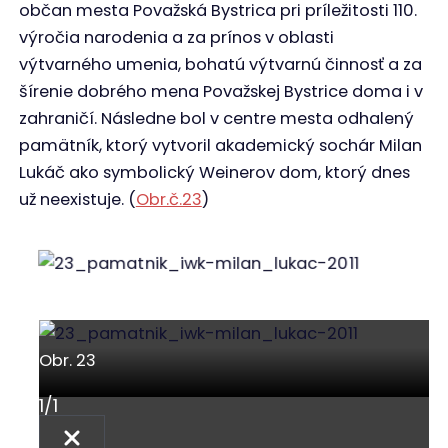
občan mesta Považská Bystrica pri príležitosti 110.
výročia narodenia a za prínos v oblasti
výtvarného umenia, bohatú výtvarnú činnosť a za
šírenie dobrého mena Považskej Bystrice doma i v
zahraničí. Následne bol v centre mesta odhalený
pamätník, ktorý vytvoril akademický sochár Milan
Lukáč ako symbolický Weinerov dom, ktorý dnes
už neexistuje. (
Obr.č.23
)
Obr. 23
Obr. 23
1
/
1