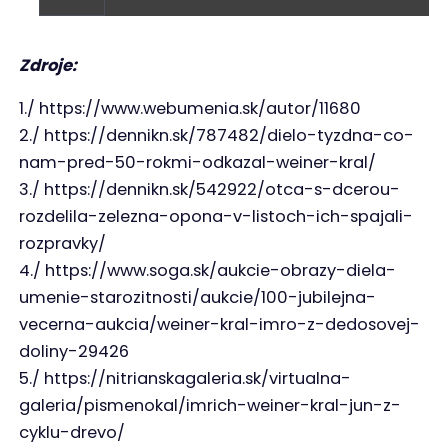
Zdroje:
1./ https://www.webumenia.sk/autor/11680
2./ https://dennikn.sk/787482/dielo-tyzdna-co-
nam-pred-50-rokmi-odkazal-weiner-kral/
3./ https://dennikn.sk/542922/otca-s-dcerou-
rozdelila-zelezna-opona-v-listoch-ich-spajali-
rozpravky/
4./ https://www.soga.sk/aukcie-obrazy-diela-
umenie-starozitnosti/aukcie/100-jubilejna-
vecerna-aukcia/weiner-kral-imro-z-dedosovej-
doliny-29426
5./ https://nitrianskagaleria.sk/virtualna-
galeria/pismenokal/imrich-weiner-kral-jun-z-
cyklu-drevo/