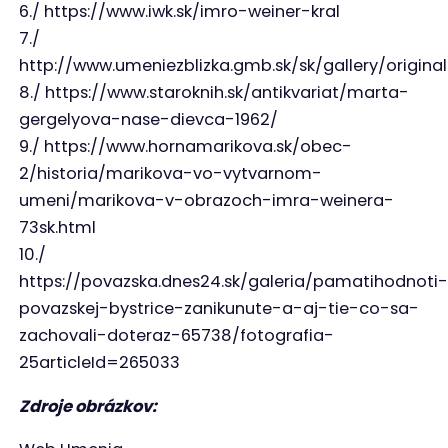
6./ https://www.iwk.sk/imro-weiner-kral
7./
http://www.umeniezblizka.gmb.sk/sk/gallery/origina
8./ https://www.staroknih.sk/antikvariat/marta-
gergelyova-nase-dievca-1962/
9./ https://www.hornamarikova.sk/obec-
2/historia/marikova-vo-vytvarnom-
umeni/marikova-v-obrazoch-imra-weinera-
73sk.html
10./
https://povazska.dnes24.sk/galeria/pamatihodnoti-
povazskej-bystrice-zanikunute-a-aj-tie-co-sa-
zachovali-doteraz-65738/fotografia-
25articleId=265033
Zdroje obrázkov: