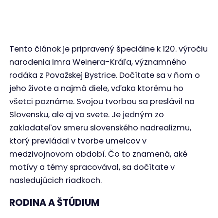
Tento článok je pripravený špeciálne k 120. výročiu
narodenia Imra Weinera-Kráľa, významného
rodáka z Považskej Bystrice. Dočítate sa v ňom o
jeho živote a najmä diele, vďaka ktorému ho
všetci poznáme. Svojou tvorbou sa preslávil na
Slovensku, ale aj vo svete. Je jedným zo
zakladateľov smeru slovenského nadrealizmu,
ktorý prevládal v tvorbe umelcov v
medzivojnovom období. Čo to znamená, aké
motívy a témy spracovával, sa dočítate v
nasledujúcich riadkoch.
RODINA A ŠTÚDIUM