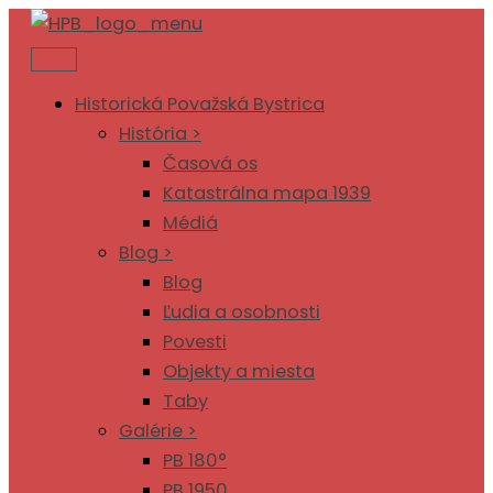
Preskočiť
na
obsah
Historická Považská Bystrica
História >
Časová os
Katastrálna mapa 1939
Médiá
Blog >
Blog
Ľudia a osobnosti
Povesti
Objekty a miesta
Taby
Galérie >
PB 180°
PB 1950