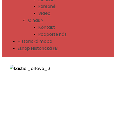
Farebné
Video
O nás >
Kontakt
Podporte nás
Historická mapa
Eshop Historická PB
Kaštieľ Orlové
Ing. Roman Horecký
12. okt 2025
6
min. čítania
4073
x prečítané