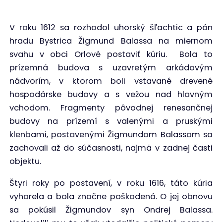
V roku 1612 sa rozhodol uhorský šľachtic a pán
hradu Bystrica Žigmund Balassa na miernom
svahu v obci Orlové postaviť kúriu. Bola to
prízemná budova s uzavretým arkádovým
nádvorím, v ktorom boli vstavané drevené
hospodárske budovy a s vežou nad hlavným
vchodom. Fragmenty pôvodnej renesančnej
budovy na prízemí s valenými a pruskými
klenbami, postavenými Žigmundom Balassom sa
zachovali až do súčasnosti, najmä v zadnej časti
objektu.
Štyri roky po postavení, v roku 1616, táto kúria
vyhorela a bola značne poškodená. O jej obnovu
sa pokúsil Žigmundov syn Ondrej Balassa.