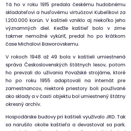
Tá ho v roku 1915 predala českému hudobnému
skladateľovi a husľovému virtuózovi Kubelíkovi za
1.200.000 korún. V kaštieli vzniklo aj niekoľko jeho
významných diel. Keďže kaštieľ bolo v zime
takmer nemožné vykúriť, predal ho po krátkom
čase Michalovi Baworovskemu.
V rokoch 1948 až 49 bola v kaštieli umiestnená
správa Československých štátnych lesov, potom
ho prevzali do užívania Považské strojárne, ktoré
ho po roku 1955 adaptovali na internát pre
zamestnancov, niektoré priestory boli používané
ako sklady a v časti objektu bol umiestnený štátny
okresný archív.
Hospodárske budovy pri kaštieli využívalo JRD. Tak
sa narušilo okolie kaštieľa a devastoval sa park.