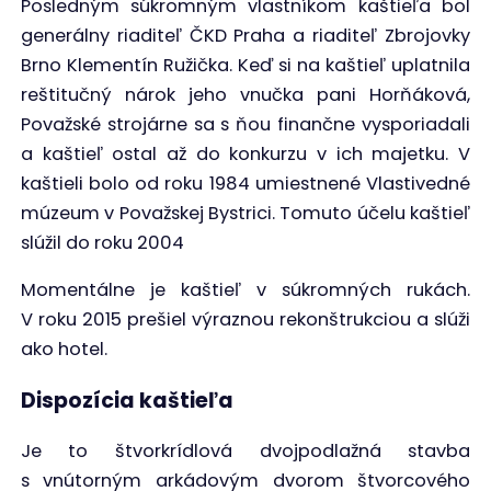
Posledným súkromným vlastníkom kaštieľa bol
generálny riaditeľ ČKD Praha a riaditeľ Zbrojovky
Brno Klementín Ružička. Keď si na kaštieľ uplatnila
reštitučný nárok jeho vnučka pani Horňáková,
Považské strojárne sa s ňou finančne vysporiadali
a kaštieľ ostal až do konkurzu v ich majetku. V
kaštieli bolo od roku 1984 umiestnené Vlastivedné
múzeum v Považskej Bystrici. Tomuto účelu kaštieľ
slúžil do roku 2004
Momentálne je kaštieľ v súkromných rukách.
V roku 2015 prešiel výraznou rekonštrukciou a slúži
ako hotel.
Dispozícia kaštieľa
Je to štvorkrídlová dvojpodlažná stavba
s vnútorným arkádovým dvorom štvorcového