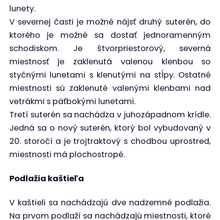
lunety.
V severnej časti je možné nájsť druhý suterén, do
ktorého je možné sa dostať jednoramenným
schodiskom. Je štvorpriestorový, severná
miestnosť je zaklenutá valenou klenbou so
styčnými lunetami s klenutými na stĺpy. Ostatné
miestnosti sú zaklenuté valenými klenbami nad
vetrákmi s päťbokými lunetami.
Tretí suterén sa nachádza v juhozápadnom krídle.
Jedná sa o nový suterén, ktorý bol vybudovaný v
20. storočí a je trojtraktový s chodbou uprostred,
miestnosti má plochostropé.
Podlažia kaštieľa
V kaštieli sa nachádzajú dve nadzemné podlažia.
Na prvom podlaží sa nachádzajú miestnosti, ktoré