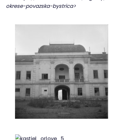
okrese-povazska-bystrica>
Kaštieľ Orlové r. 1965, zdroj: Slovakiana