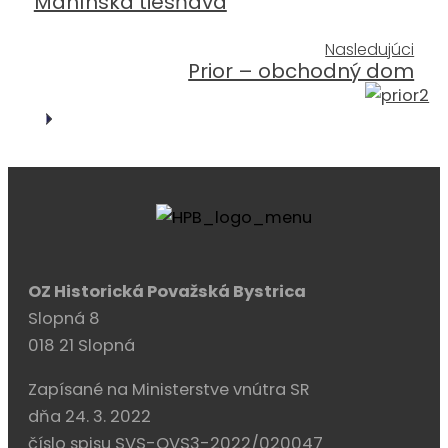
Manínska tiesňava
Nasledujúci
Prior – obchodný dom
OZ Historická Považská Bystrica
Slopná 8
018 21 Slopná
Zapísané na Ministerstve vnútra SR
dňa 24. 3. 2022
číslo spisu SVS-OVS3-2022/020047