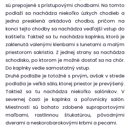
sú prepojené s prístupovými chodbami. Na tomto
podlaží sa nachádza niekoľko úzkych chodieb a
jedna presklená arkádová chodba, pričom na
konci tejto chodby sa nachádza vedľajší vstup do
kaštieľa. Taktiež sa tu nachádza kaplnka, ktorá je
zaklenutá valenými klenbami s lunetami a malým
priestorom sakristia. Z jednej strany sa nachádza
schodisko, po ktorom je možné dostať sa na chór.
Do kaplnky vedie samostatný vstup.
Druhé podlažie je totožné s prvým, avšak v strede
podlažia je veľká sála, ktorej priestor je prevýšený.
Taktiež sa tu nachádza niekoľko salónikov. V
severnej časti je kaplnka a poľovnícky salón.
Miestnosti sú bohato zdobené supraportovými
maľbami, rastlinnou štukatúrou, pôvodnými
dverami a neskorobarokovými krbmi a pecami.