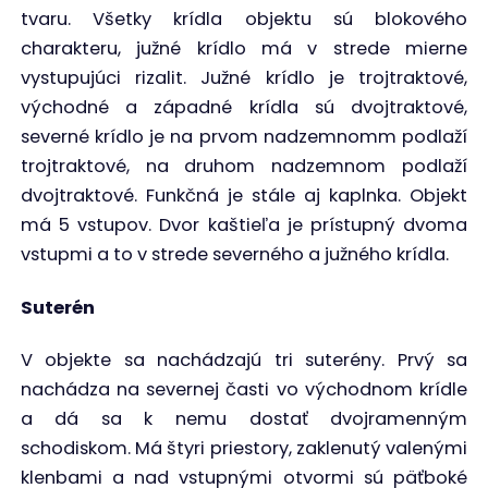
tvaru. Všetky krídla objektu sú blokového
charakteru, južné krídlo má v strede mierne
vystupujúci rizalit. Južné krídlo je trojtraktové,
východné a západné krídla sú dvojtraktové,
severné krídlo je na prvom nadzemnomm podlaží
trojtraktové, na druhom nadzemnom podlaží
dvojtraktové. Funkčná je stále aj kaplnka. Objekt
má 5 vstupov. Dvor kaštieľa je prístupný dvoma
vstupmi a to v strede severného a južného krídla.
Suterén
V objekte sa nachádzajú tri suterény. Prvý sa
nachádza na severnej časti vo východnom krídle
a dá sa k nemu dostať dvojramenným
schodiskom. Má štyri priestory, zaklenutý valenými
klenbami a nad vstupnými otvormi sú päťboké