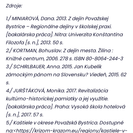
Zdroje:
1./ MINIAROVÁ, Dana. 2013. Z dejín Považskej
Bystrice – Regionálne dejiny v školskej praxi.
[bakalárska práca]. Nitra: Univerzita Konštantína
Filozofa [s. n.], 2013. 50 s.
2./ KORTMAN, Bohuslav. Z dejín mesta. Žilina :
Knižné centrum, 2006. 278 s. ISBN 80-8064-244-3
3./ SCHIRLBAUER, Anna. 2015. Jan Kubelík
zámockým pánom na Slovensku? Viedeň, 2015. 62
s.
4./ JURŠTÁKOVÁ, Monika. 2017. Revitalizácia
kultúrno-historickej pamiatky a jej využitie.
[bakalárska práca]. Praha: Vysoká škola hotelová
[s. n.], 2017. 57 s.
5./ Kaštiele v okrese Považská Bystrica. Dostupné
na:<https://krizom-krazom.eu/regiony/kastiele-v-