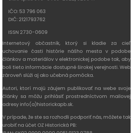
IČO: 53 796 063
DIČ: 2121793762
ISSN 2730-0609
Internetový občastník, ktorý si kladie za cieľ
uchovanie časti histórie nášho mesta v podobe
článkov a materiálov v elektronickej podobe tak, aby
boli tieto informácie dostupné širokej verejnosti. Web
zároveň slúži aj ako učebná pomôcka.
Autori, ktorí majú záujem publikovať na webe svoje
články sa môžu prihlásiť prostredníctvom mailovej
adresy info(a)historickapb.sk.
V prípade, že ste sa rozhodli podporiť nás, môžete tak
urobiť na účet OZ Historická PB: