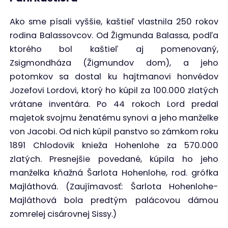
Ako sme písali vyššie, kaštieľ vlastnila 250 rokov
rodina Balassovcov. Od Žigmunda Balassa, podľa
ktorého bol kaštieľ aj pomenovaný,
Zsigmondháza (Žigmundov dom), a jeho
potomkov sa dostal ku hajtmanovi honvédov
Jozefovi Lordovi, ktorý ho kúpil za 100.000 zlatých
vrátane inventára. Po 44 rokoch Lord predal
majetok svojmu ženatému synovi a jeho manželke
von Jacobi. Od nich kúpil panstvo so zámkom roku
1891 Chlodovik knieža Hohenlohe za 570.000
zlatých. Presnejšie povedané, kúpila ho jeho
manželka kňažná Šarlota Hohenlohe, rod. grófka
Majláthová. (Zaujímavosť: Šarlota Hohenlohe-
Majláthová bola predtým palácovou dámou
zomrelej cisárovnej Sissy.)