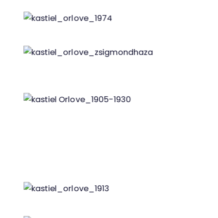
r. 1974, foto: Smatanová
r. 1974, foto: Smatanová
Kaštieľ Orlové, vtedy ešte nazývaný
Zsigmondháza
r. 1905-1930
r. 1908
r. 1913