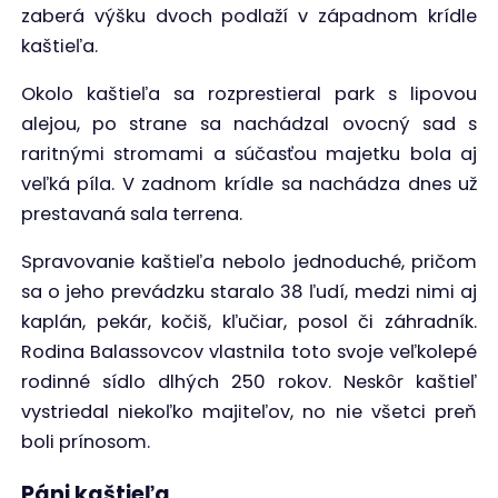
zaberá výšku dvoch podlaží v západnom krídle
kaštieľa.
Okolo kaštieľa sa rozprestieral park s lipovou
alejou, po strane sa nachádzal ovocný sad s
raritnými stromami a súčasťou majetku bola aj
veľká píla. V zadnom krídle sa nachádza dnes už
prestavaná sala terrena.
Spravovanie kaštieľa nebolo jednoduché, pričom
sa o jeho prevádzku staralo 38 ľudí, medzi nimi aj
kaplán, pekár, kočiš, kľučiar, posol či záhradník.
Rodina Balassovcov vlastnila toto svoje veľkolepé
rodinné sídlo dlhých 250 rokov. Neskôr kaštieľ
vystriedal niekoľko majiteľov, no nie všetci preň
boli prínosom.
Páni kaštieľa