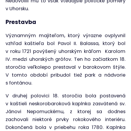
Nedovolili mu to však vtedajšie politické pomery
v Uhorsku.
Prestavba
Významným majiteľom, ktorý výrazne ovplyvnil
vzhľad kaštieľa bol Pavol II. Balassa, ktorý bol
v roku 1721 povýšený uhorským kráľom Karolom
IV. medzi uhorských grófov. Ten ho začiatkom 18.
storočia veľkolepo prestaval v barokovom štýle.
V tomto období pribudol tiež park a nádvorie
s fontánou.
V druhej polovici 18. storočia bola postavená
v kaštieli neskorobaroková kaplnka zasvätená sv.
Jánovi Nepomuckému, z ktorej sa dodnes
zachovali niektoré prvky rokokového interiéru.
Dokončená bola v priebehu roka 1780. Kaplnka