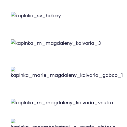
Prícestné kaplnky
Kaplnka Svätého kríža
Bola postavená v roku 1741 grófom Pavlom
Balassom. Vnútri sa nachádzalo drevené súsošie z
rovnakého roku na pozadí s freskou Jeruzalema.
Kaplnka stála pred kostolom až do roku 1941, kedy
bola pri rekonštrukcii považskobystrického
svätostánku asanovaná. Kríže boli premiestnené
pod novú vežu, avšak kvôli vandalom boli neskôr
presunuté do vnútra kostola, kde ich môžeme
nájsť dodnes.
Kaplnka svätého Floriána