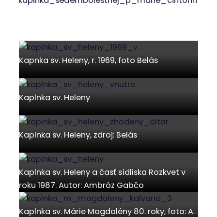
Nachádzala sa pri Rajeckej ceste oproti kúpalisku
a vedľa nej sa nachádzala studnička. Bola to
pútnická kaplnka, pri ktorej sa vždy lúčili pútnici s
kňazom, ktorý ich vyprevádzal až po túto kaplnku.
Rok výstavby nie je známy. Kaplnka musela ustúpiť
výstavbe novej cesty.
Kaplnka Najsvätejšej Trojice
Národná kultúrna pamiatka vyhlásená v roku 1963.
Prícestná rímsko-katolícka Kaplnka Najsvätejšej
Trojice v neskoroklasicistickom slohu z roku 1864 s
obdĺžnikovým pôdorysom. Stojí nad osadou
Cingelov Laz naľavo od cesty na Považskú
Bystricu, pri ceste do osady Kunovec. Počas
výstavby diaľnice bola kaplnka poškodená,
opravená bola iba strecha. V rokoch 2018-2019