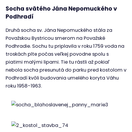
Socha svätého Jána Nepomuckého v
Podhradí
Druhá socha sv. Jána Nepomuckého stála za
Považskou Bystricou smerom na Považské
Podhradie. Sochu tu priplavila v roku 1759 voda na
troskách plte počas veľkej povodne spolu s
piatimi malými lipami. Tie tu rástli až pokiaľ
nebola socha presunutá do parku pred kostolom v
Podhradí kvôli budovania umelého koryta Váhu
roku 1958-1963.
Socha blahoslavenej Panny Márie