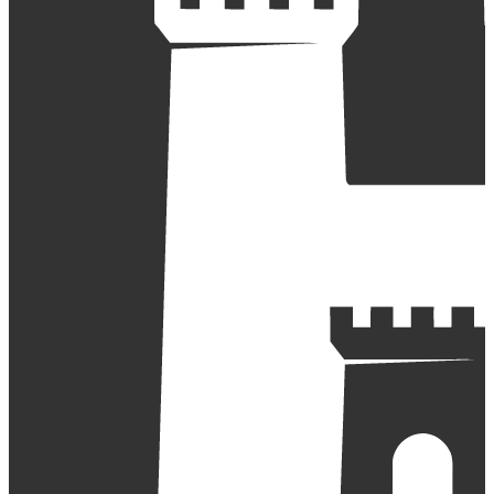
OZ Historická Považská Bystrica
Slopná 8
018 21 Slopná
Zapísané na Ministerstve vnútra SR
dňa 24. 3. 2022
číslo spisu SVS-OVS3-2022/020047
IČO: 53 796 063
DIČ: 2121793762
ISSN 2730-0609
Internetový občastník, ktorý si kladie za cieľ uchova
boli tieto informácie dostupné širokej verejnosti. We
Autori, ktorí majú záujem publikovať na webe svoje člá