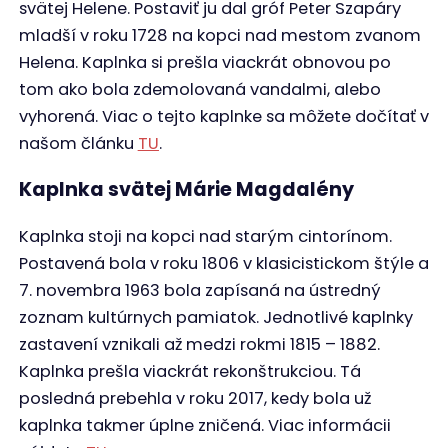
Je to pohrebná kaplnka a hrobka rodiny
Jelínkovcov, ktorá sa nachádza na starom
cintoríne. Žiadosť o jej výstavbu dala pani
Apolónia Jelínková, rod. Jancová, vdova po Jánovi
Jelínkovi. Finančne podporila jej výstavbu a
starala sa aj o jej údržbu. Dňa 14. novembra 1902
vydal dekrét o jej schválení nitriansky biskup Imrich
Bende. Najdôležitejším bodom bolo biskupské
povolenie slúžiť v nej sväté omše. Poslal aj oltárny
kameň, ktorý bol potrebný, ak by sa omša slúžila
mimo kostola. Pod kaplnkou sa nachádzala aj
krypta, ktorá je momentálne prázdna. Kaplnku
posvätil 7. decembra 1902 považskobystrický farár
Pavol Pálfi.