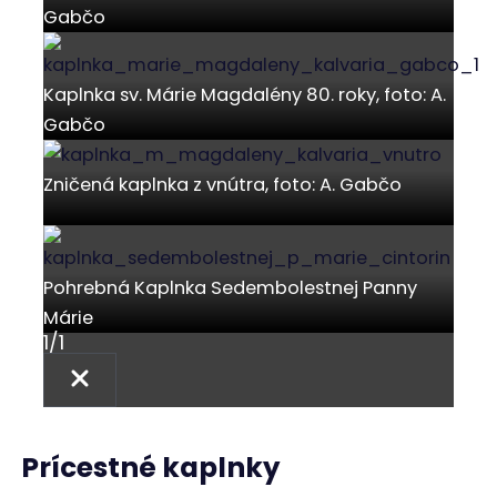
prebehla rekonštrukcia kaplnky. Bol vyčistený
obraz Najsvätejšej Trojice od považskobystrického
maliara Jána Rojka a kaplnka bola vybavená
mrežami navrhnutými architektom. V roku 2010
bola zaradená medzi pamätihodnosti mesta.
Kaplnka Sedembolestnej Panny Márie
Nachádza sa na Rybárikovom Laze a je to jedna z
posledných dodnes stojacích prícestných
kaplniek. Kaplnku dala vybudovať rodina
Rybárikovcov v roku 1907 na pamiatku svojej
najmladšej dcéry, ktorú na neďalekom poli
zasiahol a usmrtil blesk. Obnovená bola v roku
2007. V roku 2010 bola zaradená medzi
pamätihodnosti mesta.
Ostatné kaplnky