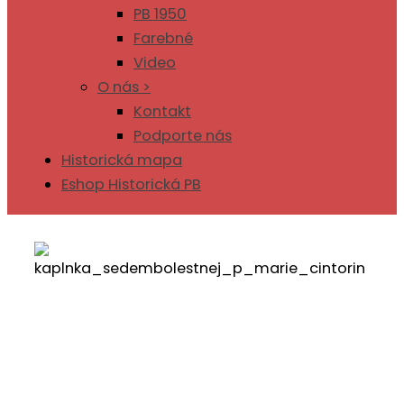
PB 1950
Farebné
Video
O nás >
Kontakt
Podporte nás
Historická mapa
Eshop Historická PB
Sakrálne pamiatky
Považskej Bystrice
Ing. Roman Horecký
8. okt 2025
7
min. čítania
1883
x prečítané