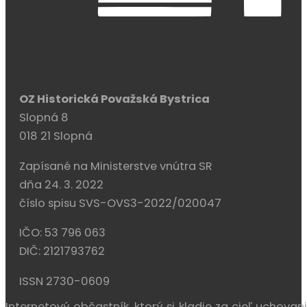
V prípade, že ste sa rozhodli podporiť nás, môžete tak 
IBAN: SK92 0900 0000 0051 9123 9788
Copyright © 2026 Historická Považská Bystrica
Web je týždenne aktualizovaný.