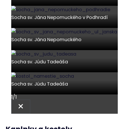
Pôvodný murovaný kostol bol postavený koncom
14. storočia no dá sa predpokladať, že už skôr b ol
na jeho mieste drevený kostolík. Počas svojej
existencie bol zasvätený Návšteve Panny Márie a
podľa publikácie Slovenské pohľady z roku 1885 aj
sv. Alžbete. Svoje priestory poskytoval jeden čas aj
evanjelickej cirkvi. Poslednou najrozsiahlejšou
rekonštrukciou prešiel v roku 1941. Posvätený bol
biskupom Dr. Andrejom Škrábikom. Viac o kostole
sa môžete dočítať v našom článku
TU
.
Kaplnka svätej Heleny
Začneme najväčšou kaplnkou v meste zasvätenej
svätej Helene. Postaviť ju dal gróf Peter Szapáry
mladší v roku 1728 na kopci nad mestom zvanom
Helena. Kaplnka si prešla viackrát obnovou po