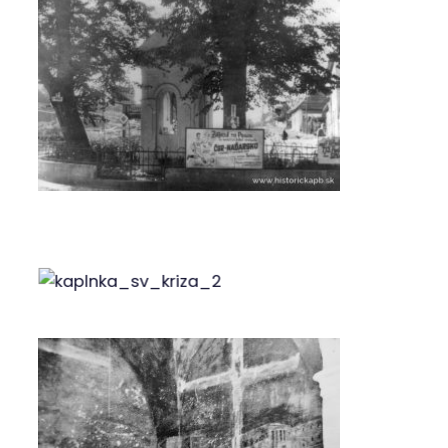
sídlisku Rozkvet)
Kríž na ul. Kukučínovej, pod Kalsovým
Kríž na Rybárikovom Laze z roku 1911, vedľa
Kaplnky Sedembolestnej Panny Márie
Tri kríže na kalvárii vedľa kaplnky sv. Márie
Magdalény z roku 2017, ktoré nahradili
kamenné súsošie z roku 1806, ktoré boli
zničené
Zaniknuté kríže
Kamenné súsošie s ukrižovaným Ježišom,
pannou Máriou a sv. Jánom na Kalvárii z roku
1806. Zničené v 60. rokoch 20. storočia
Kamenný kríž na ulici Kuzmányho pred
domom pána Štrbáka z roku 1784.
Asanovaný bol v roku 1874.