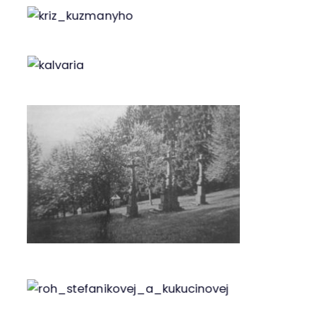
rozhodol prinášať všetkým obyvateľom s
cieľom prebudiť u nich častokrát
stratenú hrdosť na svoje mesto. Je
zakladateľom stránky Historická
Považská Bystrica.
Predchádzajúci
1. máj – Sviatok práce
Nasledujúci
Bystričan z Auschwitzu