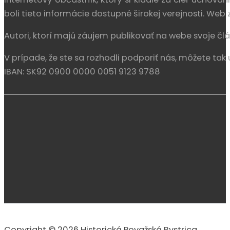
Začnite písať a stlačte Enter pre
vyhľadávanie
Hľadať
...