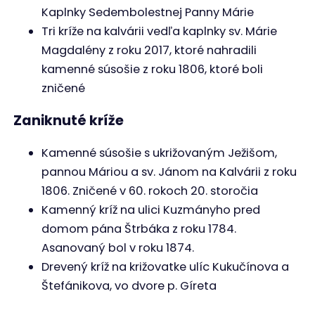
do roku 2000, 3. vydanie, 93 s.
4./ Zdroje fotografií: Milan Belás, Helena Hollá,
Ambróz Gabčo zbierka z ŠA PB, Laco Makay, Tomáš
Bořuta, osobný archív, internet
Ing. Roman Horecký
Narodil sa v Žiline a momentálne pracuje
v zahraničí ako CAD konštruktér. Väčšinu
života však vyrastal v Považskej Bystrici,
ktorá mu prirástla k srdcu. Zaujala ho
veľmi bohatá história mesta, ktorú sa