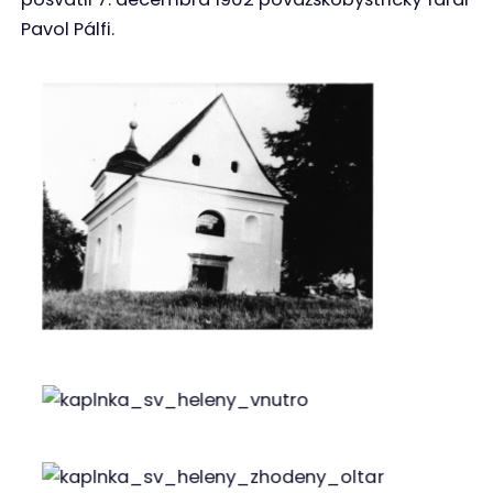
Kaplnka sv. Heleny a časť sídliska Rozkvet v
roku 1987. Autor: Ambróz Gabčo
Kaplnka sv. Márie Magdalény 80. roky, foto:
A. Gabčo
Kaplnka sv. Márie Magdalény 80. roky, foto:
A. Gabčo
Zničená kaplnka z vnútra, foto: A. Gabčo
Pohrebná Kaplnka Sedembolestnej Panny
Márie