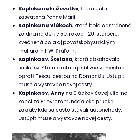
Kaplnka svätého Floriána, zdroj: Belás
Kaplnka sv. Štefana, zdroj: Belás
Kaplnka Sedembolestnej Panny Márie
Kaplnka Svätej trojice
Kríže
Kríž na ul. Sládkovičovej
Kríž na ul. Slovenských partizánov
Kríž na ul. Moyzesovey
Kríž na ul. Laca Novomestského (studnička na