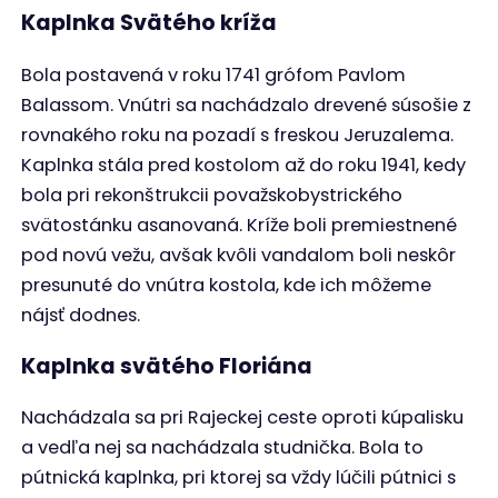
Ostatné kaplnky, o ktorých sa však zachovali iba
veľmi strohé informácie:
Kaplnka na križovatke
, ktorá bola
zasvätená Panne Márii
Kaplnka na Vlákoch
, ktorá bola odstránená
zo dňa na deň v 50. rokoch 20. storočia.
Zvečnená bola aj považskobystrickým
maliarom I. W. Kráľom.
Kaplnka sv. Štefana
, ktorá obsahovala
sošku sv. Štefana stála približne v miestach
oproti Tescu, cestou na Domanižu. Ustúpiť
musela výstavbe novej cesty.
Kaplnka sv. Anny
na Sládkovičovej ulici na
kopci za Prievratom, neďaleko prudkej
zákruty kde sa často stávali autonehody.