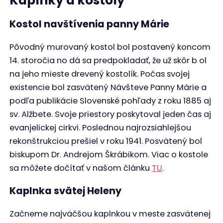
tom ako bola zdemolovaná vandalmi, alebo
vyhorená. Viac o tejto kaplnke sa môžete dočítať v
našom článku
TU
.
Kaplnka svätej Márie Magdalény
Kaplnka stoji na kopci nad starým cintorínom.
Postavená bola v roku 1806 v klasicistickom štýle a
7. novembra 1963 bola zapísaná na ústredný
zoznam kultúrnych pamiatok. Jednotlivé kaplnky
zastavení vznikali až medzi rokmi 1815 – 1882.
Kaplnka prešla viackrát rekonštrukciou. Tá
posledná prebehla v roku 2017, kedy bola už
kaplnka takmer úplne zničená. Viac informácii
nájdete
TU
.
Pohrebná kaplnka Sedembolestnej
Panny Márie