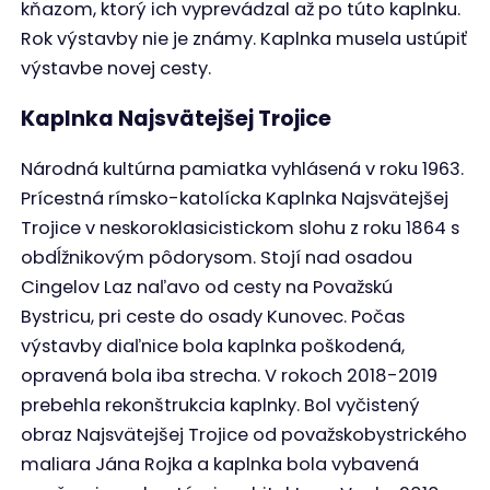
Ustúpiť musela výstavbe novej cesty.
Kaplnka na križovatke zasvätená Panne
Márii
Kaplnka Svätého kríža, zdroj: Hollá