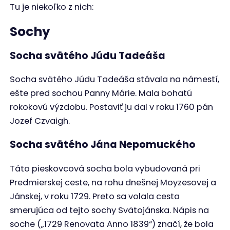
Tu je niekoľko z nich:
Sochy
Socha svätého Júdu Tadeáša
Socha svätého Júdu Tadeáša stávala na námestí,
ešte pred sochou Panny Márie. Mala bohatú
rokokovú výzdobu. Postaviť ju dal v roku 1760 pán
Jozef Czvaigh.
Socha svätého Jána Nepomuckého
Táto pieskovcová socha bola vybudovaná pri
Predmierskej ceste, na rohu dnešnej Moyzesovej a
Jánskej, v roku 1729. Preto sa volala cesta
smerujúca od tejto sochy Svätojánska. Nápis na
soche („1729 Renovata Anno 1839“) značí, že bola