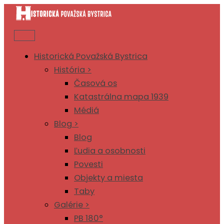
Preskočiť
na
obsah
Historická Považská Bystrica
História >
Časová os
Katastrálna mapa 1939
Médiá
Blog >
Blog
Ľudia a osobnosti
Povesti
Objekty a miesta
Taby
Galérie >
PB 180°