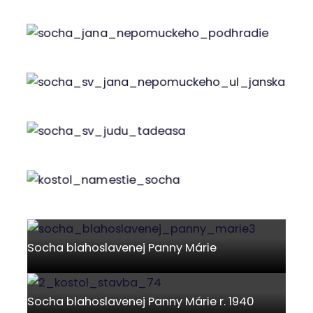
Socha blahoslavenej Panny Márie r. 1940
Socha sv. Jána Nepomuckého v Podhradí
Socha sv. Jána Nepomuckého
Socha sv. Júdu Tadeáša
Socha sv. Júdu Tadeáša
Kaplnky a kostoly
Kostol navštívenia panny Márie