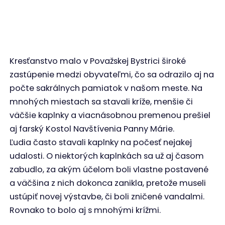
Kresťanstvo malo v Považskej Bystrici široké
zastúpenie medzi obyvateľmi, čo sa odrazilo aj na
počte sakrálnych pamiatok v našom meste. Na
mnohých miestach sa stavali kríže, menšie či
väčšie kaplnky a viacnásobnou premenou prešiel
aj farský Kostol Navštívenia Panny Márie.
Ľudia často stavali kaplnky na počesť nejakej
udalosti. O niektorých kaplnkách sa už aj časom
zabudlo, za akým účelom boli vlastne postavené
a väčšina z nich dokonca zanikla, pretože museli
ustúpiť novej výstavbe, či boli zničené vandalmi.
Rovnako to bolo aj s mnohými krížmi.