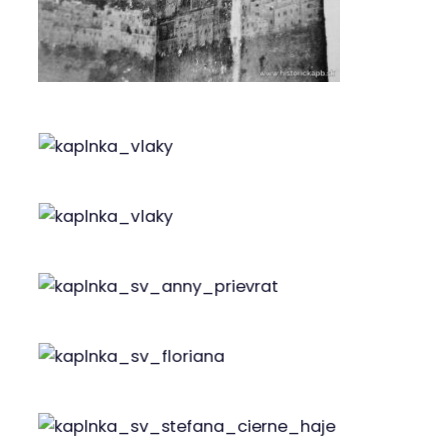
Drevený kríž na križovatke ulíc Kukučínova a
Štefánikova, vo dvore p. Gíreta
Kríž na ulici Kuzmányho
Kamenné súsošie na kalvárii