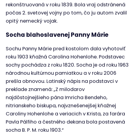
rekonštruovaná v roku 1839. Bola vraj odstránená
počas 2. svetovej vojny po tom, čo ju autom zvalil
opitý nemecký vojak.
Socha blahoslavenej Panny Márie
Sochu Panny Márie pred kostolom dala vyhotoviť
roku 1903 kňažná Carolina Hohenlohe. Podstavec
sochy pochádza z roku 1820. Socha je od roku 1963
národnou kultúrnou pamiatkou a v roku 2006
prešla obnovou. Latinský nápis na podstavci v
preklade znamená: „Z milodarov
najdôstojnejšieho pána Imricha Bendeho,
nitrianskeho biskupa, najvznešenejšej kňažnej
Caroliny Hohenlohe a veriacich v Krista, za farára
Pavla Pálfiho a čestného dekana bola postavená
socha B. P. M. roku 1903.“