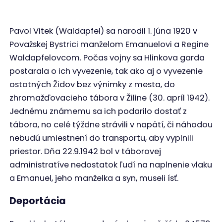
Pavol Vitek (Waldapfel) sa narodil 1. júna 1920 v
Považskej Bystrici manželom Emanuelovi a Regine
Waldapfelovcom. Počas vojny sa Hlinkova garda
postarala o ich vyvezenie, tak ako aj o vyvezenie
ostatných Židov bez výnimky z mesta, do
zhromažďovacieho tábora v Žiline (30. apríl 1942).
Jednému známemu sa ich podarilo dostať z
tábora, no celé týždne strávili v napätí, či náhodou
nebudú umiestnení do transportu, aby vyplnili
priestor. Dňa 22.9.1942 bol v táborovej
administratíve nedostatok ľudí na naplnenie vlaku
a Emanuel, jeho manželka a syn, museli ísť.
Deportácia