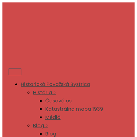
Preskočiť
na
obsah
Historická Považská Bystrica
História >
Časová os
Katastrálna mapa 1939
Médiá
Blog >
Blog