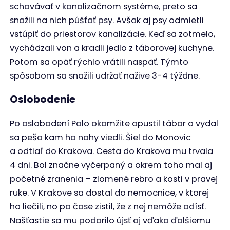
schovávať v kanalizačnom systéme, preto sa
snažili na nich púšťať psy. Avšak aj psy odmietli
vstúpiť do priestorov kanalizácie. Keď sa zotmelo,
vychádzali von a kradli jedlo z táborovej kuchyne.
Potom sa opäť rýchlo vrátili naspäť. Týmto
spôsobom sa snažili udržať nažive 3-4 týždne.
Oslobodenie
Po oslobodení Palo okamžite opustil tábor a vydal
sa pešo kam ho nohy viedli. Šiel do Monovic
a odtiaľ do Krakova. Cesta do Krakova mu trvala
4 dni. Bol značne vyčerpaný a okrem toho mal aj
početné zranenia – zlomené rebro a kosti v pravej
ruke. V Krakove sa dostal do nemocnice, v ktorej
ho liečili, no po čase zistil, že z nej nemôže odísť.
Našťastie sa mu podarilo újsť aj vďaka ďalšiemu