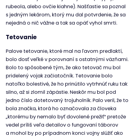
rubeola, alebo ovčie kiahne). Našťastie sa poznal
s jedným lekárom, ktorý mu dal potvrdenie, že sa
nejedná o nič vážne a tak sa opäť vyhol smrti.
Tetovanie
Palove tetovanie, ktoré mal na ľavom predlaktí,
bolo dosť veľké v porovnaní s ostatnými väzňami.
Bolo to spôsobené tým, že ako tetovač mu bol
pridelený vojak začiatočník. Tetovanie bolo
natoľko bolestivé, že ho prinútilo vytrhnúť ruku tak
silno, až si zlomil zápästie. Neskôr mu bol pod
jedno číslo dotetovaný trojuholník. Palo veril, že to
bola značka, ktorá ho označovala za človeka
„ktorému by nemalo byť dovolené prežiť“ pretože
vedel príliš veľa detailov o fungovaní táborov
a mohol by po prípadnom konci vojny slúžiť ako