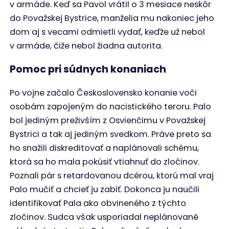
v armáde. Keď sa Pavol vrátil o 3 mesiace neskôr
do Považskej Bystrice, manželia mu nakoniec jeho
dom aj s vecami odmietli vydať, keďže už nebol
v armáde, čiže nebol žiadna autorita.
Pomoc pri súdnych konaniach
Po vojne začalo Československo konanie voči
osobám zapojeným do nacistického teroru. Palo
bol jediným preživším z Osvienčimu v Považskej
Bystrici a tak aj jediným svedkom. Práve preto sa
ho snažili diskreditovať a naplánovali schému,
ktorá sa ho mala pokúsiť vtiahnuť do zločinov.
Poznali pár s retardovanou dcérou, ktorú mal vraj
Palo mučiť a chcieť ju zabiť. Dokonca ju naučili
identifikovať Pala ako obvineného z týchto
zločinov. Sudca však usporiadal neplánované