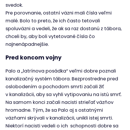
svedok.
Pre porovnanie, ostatní väzni mali čísla veľmi
malé. Bolo to preto, že ich často tetovali
spoluväzni a vedeli, že ak sa raz dostanú z tábora,
chceli by, aby boli vytetované čísla čo
najnenápadnejšie.
Pred koncom vojny
Palo a „latrínova posádka“ veľmi dobre poznali
kanalizačný systém tábora. Bezprostredne pred
oslobodením a pochodom smrti začali žiť
v kanalizácii, aby sa vyhli vytipovaniu na istú smrť.
Na samom konci začali nacisti strieľať väzňov
hromadne. Tým, že sa Palo aj s ostatnými
väzňami skrývali v kanalizácii, unikli istej smrti.
Niektorí nacisti vedeli o ich schopnosti dobre sa