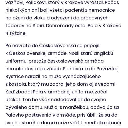
väzňovi, Poliakovi, ktorý v Krakove vyrastal. Počas
niekoľkých dní boli všetci pacienti z nemocnice
naložení do vlaku a odvezení do pracovných
táborov na Sibíri. Dohromady ostal Palo v Krakove
4 týždne.
Po návrate do Československa sa pripojil
k Československej armáde. Nosil starú anglickú
uniformu, pretože československá armáda
nemala dostatok zásob. Po návrate do Považskej
Bystrice narazil na muža vychádzajúceho
z kostola, ktorý mu zabral jeho dom aj s vecami.
Keď zbadal Pala v armádnej uniforme, začal
utekať. Ten ho však nasledoval až do svojho
bývalého domu. Muž aj s manželkou, obávajúc sa
Palovho postavenia v armáde, prisľúbili, že sa do
svojho starého domu môže vrátiť hneď ako skončí