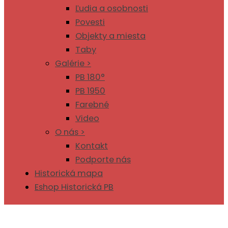
Ľudia a osobnosti
Povesti
Objekty a miesta
Taby
Galérie >
PB 180°
PB 1950
Farebné
Video
O nás >
Kontakt
Podporte nás
Historická mapa
Eshop Historická PB