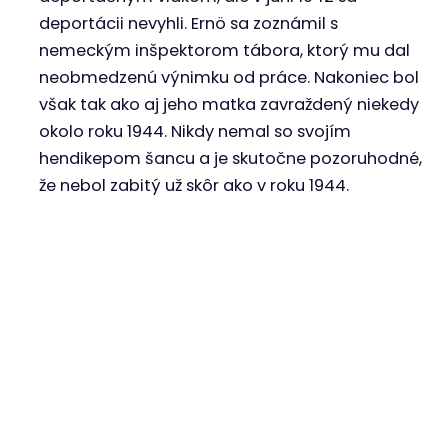
deportácii nevyhli. Ernö sa zoznámil s
nemeckým inšpektorom tábora, ktorý mu dal
neobmedzenú výnimku od práce. Nakoniec bol
však tak ako aj jeho matka zavraždený niekedy
okolo roku 1944. Nikdy nemal so svojím
hendikepom šancu a je skutočne pozoruhodné,
že nebol zabitý už skôr ako v roku 1944.
Pavol pri návšteve Osvienčimu (Birkenau)
ukazuje tetovanie
Pavol (2) na kolene vpravo, vľavo Ernö (13)