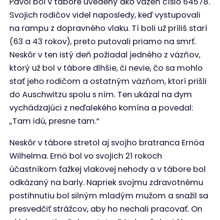
Pavol bol v tábore uvedený ako väzeň číslo 64578.
Svojich rodičov videl naposledy, keď vystupovali
na rampu z dopravného vlaku. Tí boli už príliš starí
(63 a 43 rokov), preto putovali priamo na smrť.
Neskôr v ten istý deň požiadal jedného z väzňov,
ktorý už bol v tábore dlhšie, či nevie, čo sa mohlo
stať jeho rodičom a ostatným väzňom, ktorí prišli
do Auschwitzu spolu s ním. Ten ukázal na dym
vychádzajúci z neďalekého komína a povedal:
„Tam idú, presne tam.“
Neskôr v tábore stretol aj svojho bratranca Ernöa
Wilhelma. Ernö bol vo svojich 21 rokoch
účastníkom ťažkej vlakovej nehody a v tábore bol
odkázaný na barly. Napriek svojmu zdravotnému
postihnutiu bol silným mladým mužom a snažil sa
presvedčiť strážcov, aby ho nechali pracovať. On