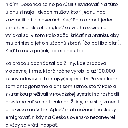
ničím. Dokonca sa ho pokúsili zlikvidovať. Na túto
úlohu si najali dvoch mužov, ktorí jednu noc
zazvonili pri ich dverách. Keď Palo otvoril, jeden
z mužov prekĺzol dnu, keď sa však rozsvietilo,
vyľakal sa. V tom Palo začal kričať na Aranku, aby
mu priniesla jeho služobnú zbraň (čo bol iba blaf).
Keď to muži počuli, dali sa na útek.
Za prácou dochádzal do Žiliny, kde pracoval
v odevnej firme, ktorá ročne vyrobila až 100.000
kusov odevov aj tej najvyššej kvality. Po všetkom
tom antagonizme a antisemitizme, ktorý Palo aj
s Arankou prežívali v Považskej Bystrici sa rozhodli
presťahovať sa na trvalo do Žiliny, kde si aj zmenil
priezvisko na Vitek. Aj keď mal možnosť hockedy
emigrovať, nikdy na Československo nezanevrel
a vždy sa vrátil naspäť.