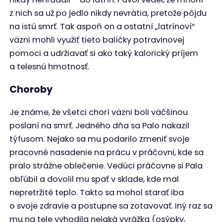
z nich sa už po jedlo nikdy nevrátia, pretože pôjdu
na istú smrť. Tak aspoň on a ostatní „latrínoví“
väzni mohli využiť tieto balíčky potravinovej
pomoci a udržiavať si ako taký kalorický príjem
a telesnú hmotnosť.
Choroby
Je známe, že všetci chorí väzni boli väčšinou
poslaní na smrť. Jedného dňa sa Palo nakazil
týfusom. Nejako sa mu podarilo zmeniť svoje
pracovné nasadenie na prácu v práčovni, kde sa
pralo strážne oblečenie. Vedúci práčovne si Pala
obľúbil a dovolil mu spať v sklade, kde mal
nepretržité teplo. Takto sa mohol starať iba
o svoje zdravie a postupne sa zotavovať. Iný raz sa
mu na tele vyhodila nejaká vyrážka (osýpky,