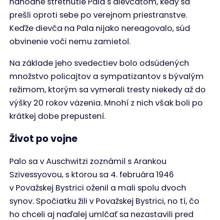
náhodné stretnutie Pala s dievčaťom, kedy sa
prešli oproti sebe po verejnom priestranstve.
Keďže dievča na Pala nijako nereagovalo, súd
obvinenie voči nemu zamietol.
Na základe jeho svedectiev bolo odsúdených
množstvo policajtov a sympatizantov s bývalým
režimom, ktorým sa vymerali tresty niekedy až do
výšky 20 rokov väzenia. Mnohí z nich však boli po
krátkej dobe prepustení.
Život po vojne
Palo sa v Auschwitzi zoznámil s Arankou
Szivessyovou, s ktorou sa 4. februára 1946
v Považskej Bystrici oženil a mali spolu dvoch
synov. Spočiatku žili v Považskej Bystrici, no tí, čo
ho chceli aj naďalej umlčať sa nezastavili pred