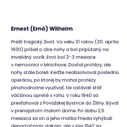
Ernest (Ernö) Wilhelm
Prežil tragický život. Vo veku 21 rokov (30. apríla
1930) prišiel o obe nohy a bol pripútaný na
invalidný vozík. Ernö bol 2-3 mesiace
v nemocnici v Mníchove. Dostal protézy, ale
nohy stále boleli. Keďže neabsolvoval poslednú
operáciu, po ktorej by mohol protézy
plnohodnotne využívať, tie ostávali stáť
väčšinou opreté v rohu. V roku 1940 sa
presťahoval z Považskej Bystrice do Žiliny. Býval
v prenajatom malom dome. Po dobu 2,5
mesiaca sa on a jeho matka Frieda vyhýbali
deportačným vlakom, ale v júni 1942 sa