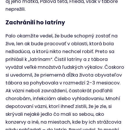
aj jeho matka, Palova teta, Frieda, však v tábore
neprežili.
Zachránili ho latríny
Palo okamžite vedel, že bude schopný zostať na
žive, len ak bude pracovať v oblasti, ktorá bola
nežiadúca, a ktorú nikto nechcel robiť. Preto sa
prihlásil k „latrínam“. Čistil latríny a z tábora
vyvážal veľké množstvá ľudských výkalov. Čoskoro
si uvedomil, že priemerná dĺžka života obyvateľov
tábora sa pohybovala v rozmedzí 2-3 mesiacov.
Ak väzni neboli zavraždení, častokrát podľahli
chorobám, infekciám alebo vyhladovaniu. Mnohí
depotovaní väzni, ktorí ihneď zistili, že je zle, si
skrývali nejaké jedlo čo mali so sebou, ako
konzervy a iné, na miestach, kde by ich strážcovia
nikdy nehľadali – do latrín. Pavol vedel, že mnohí