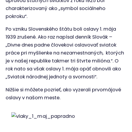
úpravou štátnych sviatkov z roku 1925 bol
charakterizovaný ako „symbol sociálneho
pokroku“.
Po vzniku Slovenského štátu boli oslavy 1. mája
1939 zrušené. Ako raz napísal denník Slovák –
„Divne dnes padne človekovi oslavovať sviatok
práce pri myšlienke na nezamestnaných, ktorých
je v našej republike takmer tri štvrte milióna.“. O
rok nato sa však oslavy 1. mája opäť obnovili ako
„Sviatok národnej jednoty a svornosti“.
Nižšie si môžete pozrieť, ako vyzerali prvomájové
oslavy v našom meste.
Papradňanci, ul. Kukučínová, rok 1982