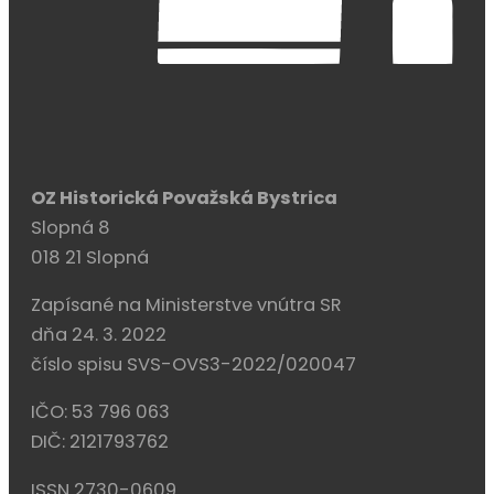
OZ Historická Považská Bystrica
Slopná 8
018 21 Slopná
Zapísané na Ministerstve vnútra SR
dňa 24. 3. 2022
číslo spisu SVS-OVS3-2022/020047
IČO: 53 796 063
DIČ: 2121793762