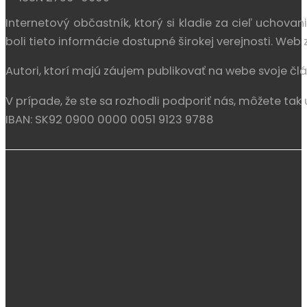
ISSN 2730-0609
Internetový občastník, ktorý si kladie za cieľ uchova
boli tieto informácie dostupné širokej verejnosti. We
Autori, ktorí majú záujem publikovať na webe svoje člá
V prípade, že ste sa rozhodli podporiť nás, môžete tak 
IBAN: SK92 0900 0000 0051 9123 9788