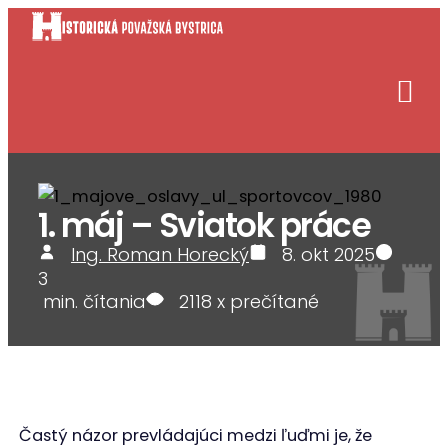
Preskočiť
na
obsah
1. máj – Sviatok práce
Ing. Roman Horecký
8. okt 2025
3
min. čítania
2118
x prečítané
Častý názor prevládajúci medzi ľuďmi je, že