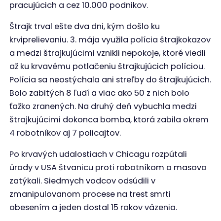
pracujúcich a cez 10.000 podnikov.
Štrajk trval ešte dva dni, kým došlo ku
krviprelievaniu. 3. mája využila polícia štrajkokazov
a medzi štrajkujúcimi vznikli nepokoje, ktoré viedli
až ku krvavému potlačeniu štrajkujúcich políciou.
Polícia sa neostýchala ani streľby do štrajkujúcich.
Bolo zabitých 8 ľudí a viac ako 50 z nich bolo
ťažko zranených. Na druhý deň vybuchla medzi
štrajkujúcimi dokonca bomba, ktorá zabila okrem
4 robotníkov aj 7 policajtov.
Po krvavých udalostiach v Chicagu rozpútali
úrady v USA štvanicu proti robotníkom a masovo
zatýkali. Siedmych vodcov odsúdili v
zmanipulovanom procese na trest smrti
obesením a jeden dostal 15 rokov väzenia.