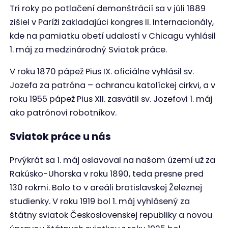
Tri roky po potlačení demonštrácií sa v júli 1889
zišiel v Paríži zakladajúci kongres II. Internacionály,
kde na pamiatku obetí udalostí v Chicagu vyhlásil
1. máj za medzinárodný Sviatok práce.
V roku 1870 pápež Pius IX. oficiálne vyhlásil sv.
Jozefa za patróna – ochrancu katolíckej cirkvi, a v
roku 1955 pápež Pius XII. zasvätil sv. Jozefovi 1. máj
ako patrónovi robotníkov.
Sviatok práce u nás
Prvýkrát sa 1. máj oslavoval na našom území už za
Rakúsko-Uhorska v roku 1890, teda presne pred
130 rokmi. Bolo to v areáli bratislavskej Železnej
studienky. V roku 1919 bol 1. máj vyhlásený za
štátny sviatok Československej republiky a novou