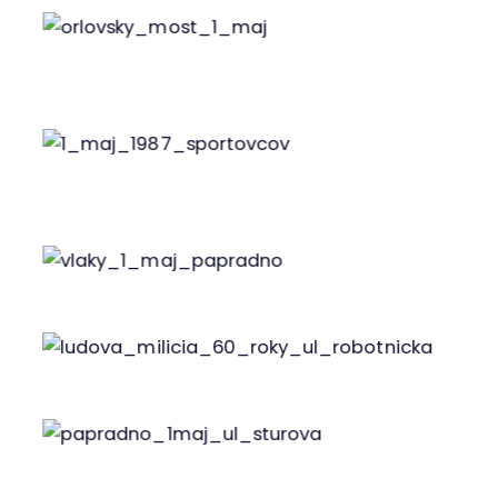
Oslavy 1. mája na orlovskom moste, zdroj:
Petranská Klusová
Prvomájové oslavy, rok 1987, ulica
Športovcov. Zdroj: Tomi von Frattendorf
Papradňanci, ul. Kukučínova, rok 1982
Ľudové milície, 60. roky 20. stor.
Papradno – ul. Štúrova