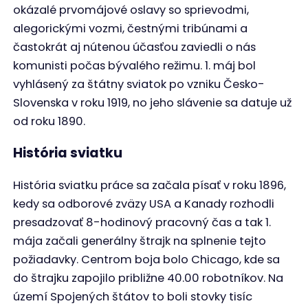
okázalé prvomájové oslavy so sprievodmi,
alegorickými vozmi, čestnými tribúnami a
častokrát aj nútenou účasťou zaviedli o nás
komunisti počas bývalého režimu. 1. máj bol
vyhlásený za štátny sviatok po vzniku Česko-
Slovenska v roku 1919, no jeho slávenie sa datuje už
od roku 1890.
História sviatku
História sviatku práce sa začala písať v roku 1896,
kedy sa odborové zväzy USA a Kanady rozhodli
presadzovať 8-hodinový pracovný čas a tak 1.
mája začali generálny štrajk na splnenie tejto
požiadavky. Centrom boja bolo Chicago, kde sa
do štrajku zapojilo približne 40.00 robotníkov. Na
území Spojených štátov to boli stovky tisíc