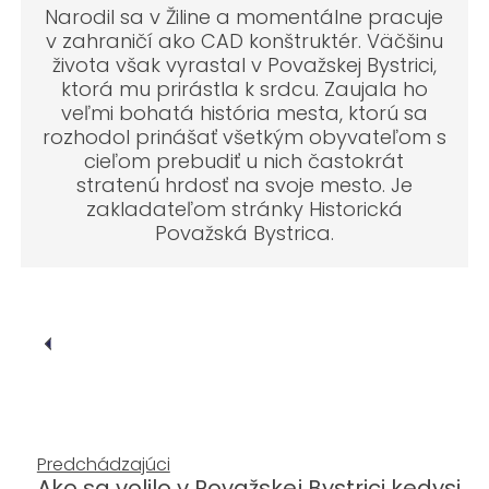
Narodil sa v Žiline a momentálne pracuje
v zahraničí ako CAD konštruktér. Väčšinu
života však vyrastal v Považskej Bystrici,
ktorá mu prirástla k srdcu. Zaujala ho
veľmi bohatá história mesta, ktorú sa
rozhodol prinášať všetkým obyvateľom s
cieľom prebudiť u nich častokrát
stratenú hrdosť na svoje mesto. Je
zakladateľom stránky Historická
Považská Bystrica.
Predchádzajúci
Ako sa volilo v Považskej Bystrici kedysi