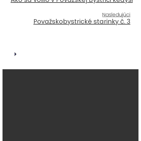
Nasledujúci
Považskobystrické starinky č. 3