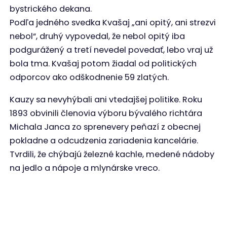
bystrického dekana.
Podľa jedného svedka Kvašaj „ani opitý, ani strezvi
nebol“, druhý vypovedal, že nebol opitý iba
podgurážený a tretí nevedel povedať, lebo vraj už
bola tma. Kvašaj potom žiadal od politických
odporcov ako odškodnenie 59 zlatých.
Kauzy sa nevyhýbali ani vtedajšej politike. Roku
1893 obvinili členovia výboru bývalého richtára
Michala Janca zo sprenevery peňazí z obecnej
pokladne a odcudzenia zariadenia kancelárie.
Tvrdili, že chýbajú železné kachle, medené nádoby
na jedlo a nápoje a mlynárske vreco.
Budova súdu