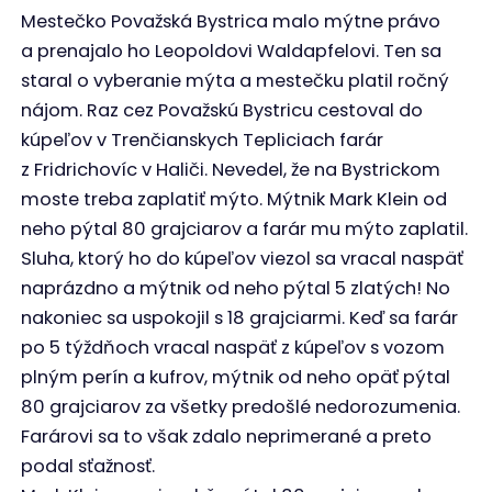
Mestečko Považská Bystrica malo mýtne právo
a prenajalo ho Leopoldovi Waldapfelovi. Ten sa
staral o vyberanie mýta a mestečku platil ročný
nájom. Raz cez Považskú Bystricu cestoval do
kúpeľov v Trenčianskych Tepliciach farár
z Fridrichovíc v Haliči. Nevedel, že na Bystrickom
moste treba zaplatiť mýto. Mýtnik Mark Klein od
neho pýtal 80 grajciarov a farár mu mýto zaplatil.
Sluha, ktorý ho do kúpeľov viezol sa vracal naspäť
naprázdno a mýtnik od neho pýtal 5 zlatých! No
nakoniec sa uspokojil s 18 grajciarmi. Keď sa farár
po 5 týždňoch vracal naspäť z kúpeľov s vozom
plným perín a kufrov, mýtnik od neho opäť pýtal
80 grajciarov za všetky predošlé nedorozumenia.
Farárovi sa to však zdalo neprimerané a preto
podal sťažnosť.