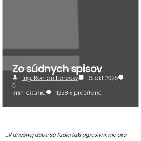
Zo súdnych spisov
Ing. Roman Horecký
8. okt 2025
6
min. čítania
1238
x prečítané
„V dnešnej dobe sú ľudia takí agresívni, nie ako