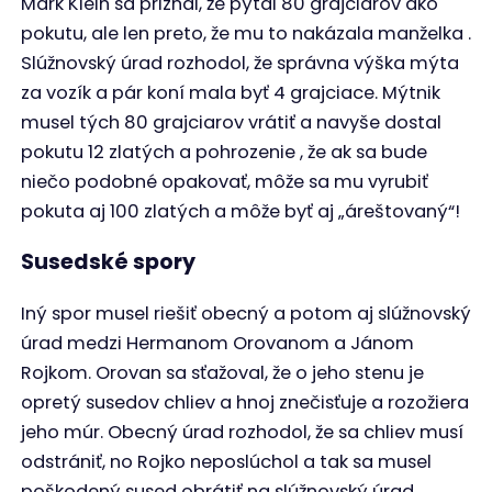
Mark Klein sa priznal, že pýtal 80 grajciarov ako
pokutu, ale len preto, že mu to nakázala manželka .
Slúžnovský úrad rozhodol, že správna výška mýta
za vozík a pár koní mala byť 4 grajciace. Mýtnik
musel tých 80 grajciarov vrátiť a navyše dostal
pokutu 12 zlatých a pohrozenie , že ak sa bude
niečo podobné opakovať, môže sa mu vyrubiť
pokuta aj 100 zlatých a môže byť aj „áreštovaný“!
Susedské spory
Iný spor musel riešiť obecný a potom aj slúžnovský
úrad medzi Hermanom Orovanom a Jánom
Rojkom. Orovan sa sťažoval, že o jeho stenu je
opretý susedov chliev a hnoj znečisťuje a rozožiera
jeho múr. Obecný úrad rozhodol, že sa chliev musí
odstrániť, no Rojko neposlúchol a tak sa musel
poškodený sused obrátiť na slúžnovský úrad.