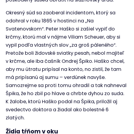
Okresný súd sa zaoberal incidentom, ktorý sa
odohral v roku 1865 v hostinci na „Na
Svatenovskom“. Peter Haško si zašiel vypiť do
krčmy, ktorú mal v nájme Viliam Scheuer, aby si
vypil podľa vlastných slov „za groš páleného“.
Pretože boli židovské sviatky pesah, nebol majiteľ
v krčme, ale iba čašník Ondrej Špiko. Haško chcel,
aby mu útratu pripísal na konto, no zistil, že tam
má pripísanú aj sumu – verdúnek navyše.
Samozrejme sa proti tomu ohradil a tak nahneval
Špika, že ho zbil po hlave a chrbte dyhou zo suda.
K žalobe, ktorú Haško podal na Špika, priložil aj
svedectvo doktora a žiadal ako bolestné 6
zlatých.
Židia tŕňom v oku