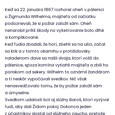
Keď sa 22. januára 1867 rozhorel oheň v pálenici
u Žigmunda Wilhelma, majiteľa od začiatku
podozrievali, že si požiar založil sám. Oheň
nenarobil príliš škody no vyšetrovanie bolo dlhé
a komplikované.
Keď ľudia zbadali, že horí, zbehli sa na ulici, začal
sa krik a v tomto okamihu v protižidovsky
naladenom dave sa našli dvaja, ktorí vošli do
pálenice, spoza komína vytiahli majiteľa a zbili ho
poriskom od sekery. Wilhelm to oznámil žandárom
a tí neskôr vypočúvali svedkov. Nič však
nenasvedčovalo tomu, že by požiar založil sám
a úmyselne.
Svedkom udalosti bol aj slúžny Baroš, ktorí vyzýval
ľudí, aby dali Židom pokoj. Dokonca jeden
z účastníkov dostal od slúžneho zaucho, pretože