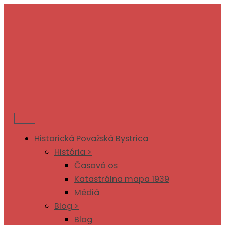
Preskočiť
na
obsah
Historická Považská Bystrica
História >
Časová os
Katastrálna mapa 1939
Médiá
Blog >
Blog