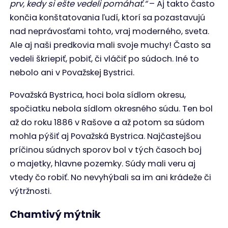
prv, kedy si ešte vedeli pomáhať.“
– Aj takto často
končia konštatovania ľudí, ktorí sa pozastavujú
nad neprávosťami tohto, vraj moderného, sveta.
Ale aj naši predkovia mali svoje muchy! Často sa
vedeli škriepiť, pobiť, či vláčiť po súdoch. Iné to
nebolo ani v Považskej Bystrici.
Považská Bystrica, hoci bola sídlom okresu,
spočiatku nebola sídlom okresného súdu. Ten bol
až do roku 1886 v Rašove a až potom sa súdom
mohla pýšiť aj Považská Bystrica. Najčastejšou
príčinou súdnych sporov bol v tých časoch boj
o majetky, hlavne pozemky. Súdy mali veru aj
vtedy čo robiť. No nevyhýbali sa im ani krádeže či
výtržnosti.
Chamtivý mýtnik