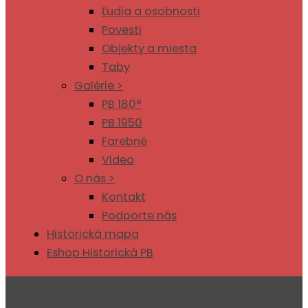
Ľudia a osobnosti
Povesti
Objekty a miesta
Taby
Galérie >
PB 180°
PB 1950
Farebné
Video
O nás >
Kontakt
Podporte nás
Historická mapa
Eshop Historická PB