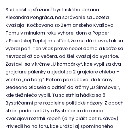
Súd riešil aj sťažnosť bystrického dekana
Alexandra Pongráca, na správanie sa Jozefa
Kvašaja-Kočkovana zo Zemianskeho Kvašova.
Tomu v minulom roku vyhorel dom a Popper
z Považskej Teplej mu sľúbil, že mu dá drevo, tak sa
vybral poň. Ten však práve nebol doma a keďže sa
nevracal až do večera, odišiel Kvašaj do Bystrice.
Zastavil sa v krčme „U kompárky“, kde vypil za dva
grajciare pálenky a zjedol za 2 grajciare chleba –
všetko „na borg“. Potom pokračoval do krčmy
Gedeona Glasela a odtiaľ do krčmy „U Šimšovej“,
kde tiež niečo vypili. Tu sa strhla hádka so 6
Bystričanmi pre rozdielne politické názory. Z oboch
strán padali urážky a Bystričania dokonca
Kvašajovi roztrhli kepeň (dlhý plášť bez rukávov).
Priviedli ho na faru, kde urážal aj spomínaného