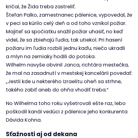
kričal, že Žida treba zastreliť.
Štefan Palko, zamestnanec pálenice, vypovedal, že
v peci sa kúrilo celý deň a od toho vznikol požiar.
Majiteľ sa spočiatku snažil požiar uhasiť, no keď
videl, že sa zbiehajú ľudia, tak utiekol. Pri hasení
požiaru im ľudia rozbili jednu kaďu, niečo ukradli
a mlyn na zemiaky hodili do potoka.
Wilhelm navyše obvinil Janca, richtára mestečka,
že mal na zasadnutí v mestskej kancelárii povedať:
„Jestli kde u nekterého Izraelitu oheň sa strhne,
takého zabiť aneb do ohňa vhodiť treba.“
No Wilhelma toho roku vyšetrovali ešte raz, lebo
poškodil kanál vedúci z pálenice jeho konkurenta
Dávida Kohna.
Sťažnosti aj od dekana