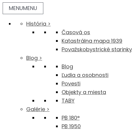
Preskočiť
MENU
MENU
na
obsah
História >
Časová os
Katastrálna mapa 1939
Považskobystrické starinky
Blog >
Blog
Ľudia a osobnosti
Povesti
Objekty a miesta
TABY
Galérie >
PB 180°
PB 1950