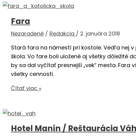
–
pobočka
Fara
Považská
Bystrica
Nezaradené
/
Redakcia
/
2. januára 2018
Stará fara na námestí pri kostole. Vedľa nej 
škola. Vo fare boli uložené aj všetky dôležité 
by sa dal vyčítať presnejší „vek“ mesta. Fara 
všetky cennosti.
Fara
Čítať viac »
Hotel Manín / Reštaurácia Vá