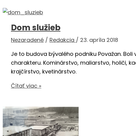
Dom služieb
Nezaradené
/
Redakcia
/
23. apríla 2018
Je to budova bývalého podniku Považan. Boli
charakteru. Kominárstvo, maliarstvo, holiči, ka
krajčírstvo, kvetinárstvo.
Dom
Čítať viac »
služieb