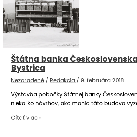
Štátna banka Československ
Bystrica
Nezaradené
/
Redakcia
/
9. februára 2018
Výstavba pobočky Štátnej banky Českoslovens
niekoľko návrhov, ako mohla táto budova vyze
Štátna
Čítať viac »
banka
Československa