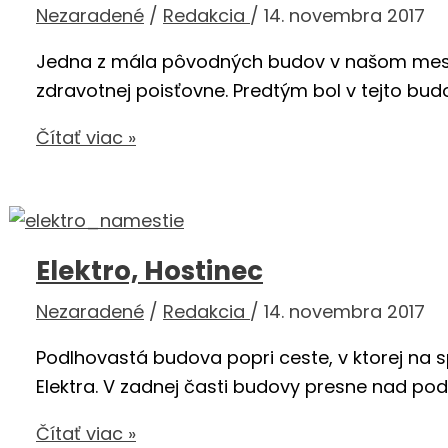
Nezaradené
/
Redakcia
/
14. novembra 2017
Jedna z mála pôvodných budov v našom mest
zdravotnej poisťovne. Predtým bol v tejto bud
Hotel
Čítať viac »
Manín
/
Reštaurácia
Váh
Elektro, Hostinec
Nezaradené
/
Redakcia
/
14. novembra 2017
Podlhovastá budova popri ceste, v ktorej na 
Elektra. V zadnej časti budovy presne nad p
Elektro,
Čítať viac »