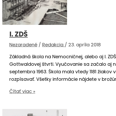
I. ZDŠ
Nezaradené
/
Redakcia
/
23. apríla 2018
Základná škola na Nemocničnej, alebo aj I. ZDŠ,
Gottwaldovej štvrti. Vyučovanie sa začalo aj
septembra 1963. Škola mala vtedy 1181 žiakov v
rozpísavať. Všetky informácie nájdete v brožúr
I.
Čítať viac »
ZDŠ