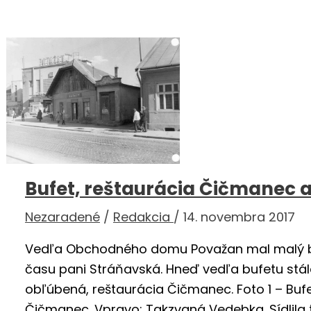
Hostinec
Bufet, reštaurácia Čičmanec 
Nezaradené
/
Redakcia
/
14. novembra 2017
Vedľa Obchodného domu Považan mal malý bu
času pani Stráňavská. Hneď vedľa bufetu stá
obľúbená, reštaurácia Čičmanec. Foto 1 – Bufe
Čičmanec. Vpravo: Takzvaná Vedebka. Sídlila 