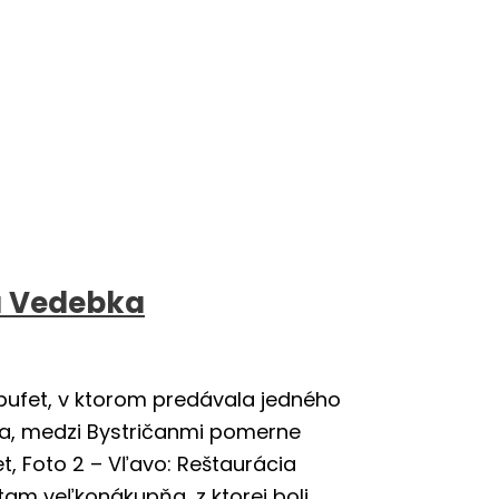
a Vedebka
fet, v ktorom predávala jedného
la, medzi Bystričanmi pomerne
t, Foto 2 – Vľavo: Reštaurácia
tam veľkonákupňa, z ktorej boli