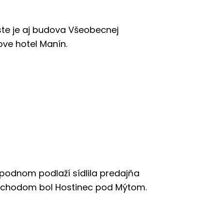
e je aj budova Všeobecnej
ove hotel Manín.
spodnom podlaží sídlila predajňa
odchodom bol Hostinec pod Mýtom.