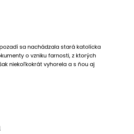
v pozadí sa nachádzala stará katolícka
dokumenty o vzniku farnosti, z ktorých
však niekoľkokrát vyhorela a s ňou aj
h