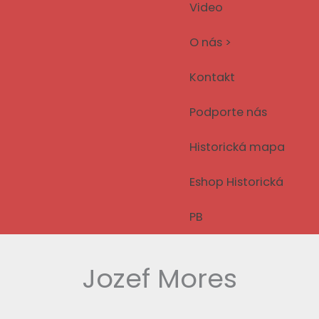
Video
O nás >
Kontakt
Podporte nás
Historická mapa
Eshop Historická
PB
Jozef Mores