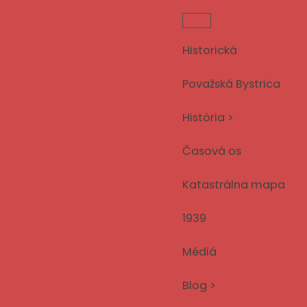
Preskočiť
na
obsah
Historická
Považská Bystrica
História >
Časová os
Katastrálna mapa
1939
Médiá
Blog >