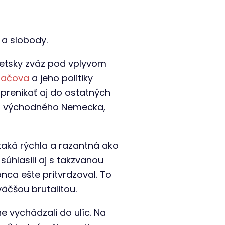
a slobody.
ietsky zväz pod vplyvom
bačova
a jeho politiky
 prenikať aj do ostatných
 do východného Nemecka,
taká rýchla a razantná ako
úhlasili aj s takzvanou
onca ešte pritvrdzoval. To
väčšou brutalitou.
e vychádzali do ulíc. Na