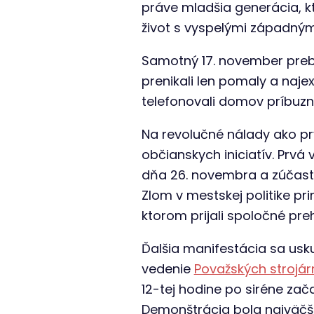
práve mladšia generácia, k
život s vyspelými západnými
Samotný 17. november prebe
prenikali len pomaly a najex
telefonovali domov príbuzn
Na revolučné nálady ako pr
občianskych iniciatív. Prv
dňa 26. novembra a zúčastni
Zlom v mestskej politike pri
ktorom prijali spoločné pr
Ďalšia manifestácia sa usk
vedenie
Považských strojár
12-tej hodine po siréne zač
Demonštrácia bola najväčšou