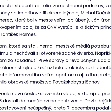
 mesta, študenti, učitelia, zamestnanci podnikov, zá
ibúny sa im prihovorili okrem iných aj Michal Dočol
herec, ktorý bol v meste veľmi obľúbený, Ján Kron
kvapením bolo, že za ONV vystúpil s kritickým príh
František Halmeš.
iam, ktoré sa stali, nemali mestské médiá potrebu 
režimu a nechávali si otvorené zadné dvierka. Naprí
m zo zasadnutí. Prvé správy o revolučných udalost
álnom štrajku a keď už bolo prakticky rozhodnuté 
a informoval iba veľmi opatrne a aj to iba preto,
stnilo obrovské množstvo Považskobystričanov.
vorila nová česko-slovenská vláda, v ktorej sa pred
48 dostali do menšinového postavenia. Dovtedajší 
j zostavovaní neúspešný, preto 7. decembra podal 