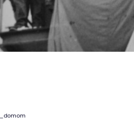
lom Dočolomanským na tribúne, zdroj: ŠA TN – pra
rej sa zúčastnil aj Kňažko, zdroj: ŠA TN – pracovis
Diskusia, zdroj: ŠA TN – pracovisko PB fond VPN
atolíckym domom, zdroj: ŠA TN – pracovisko PB f