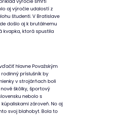
ríklad výročie smrti
olo aj výročie udalostí z
ohu študenti. V Bratislave
kde došlo aj k brutálnemu
 kvapka, ktorá spustila
 vďačiť hlavne Považským
rodinný príslušník by
ienky v strojárňach boli
 nové škôlky, športový
slovensku nebolo s
 kúpaliskami zároveň. No aj
nto svoj blahobyt. Bola to