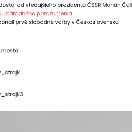
dostal od vtedajšieho prezidenta ČSSR Marián Čal
du národného porozumenia
.
a konali prvé slobodné voľby v Československu.
očas generálneho štrajku, zdroj: ŠA TN – pracov
očas generálneho štrajku, zdroj: ŠA TN – pracov
očas generálneho štrajku, zdroj: ŠA TN – pracov