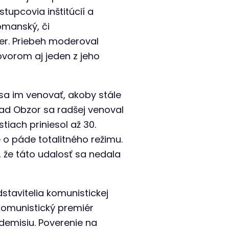
stupcovia inštitúcií a
omanský, či
er. Priebeh moderoval
ovorom aj jeden z jeho
sa im venovať, akoby stále
klad Obzor sa radšej venoval
iach priniesol až 30.
o páde totalitného režimu.
 že táto udalosť sa nedala
stavitelia komunistickej
komunistický premiér
demisiu. Poverenie na