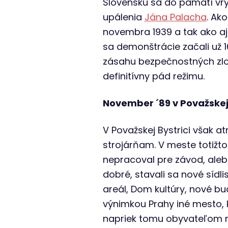
Slovensku sa do pamätí vryl
upálenia
Jána Palacha
. Ako
novembra 1939 a tak ako aj 
sa demonštrácie začali už 
zásahu bezpečnostných zlož
definitívny pád režimu.
November ´89 v Považskej 
V Považskej Bystrici však 
strojárňam. V meste totižto
nepracoval pre závod, aleb
dobré, stavali sa nové sídl
areál, Dom kultúry, nové 
výnimkou Prahy iné mesto, 
napriek tomu obyvateľom nie