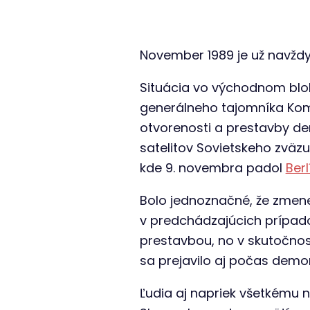
November 1989 je už navžd
Situácia vo východnom blok
generálneho tajomníka Kom
otvorenosti a prestavby dem
satelitov Sovietskeho zväz
kde 9. novembra padol
Ber
Bolo jednoznačné, že zmene
v predchádzajúcich prípadoc
prestavbou, no v skutočnost
sa prejavilo aj počas demon
Ľudia aj napriek všetkému n