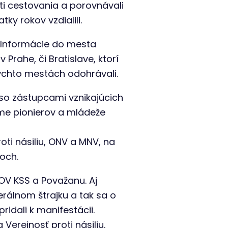
i cestovania a porovnávali
y rokov vzdialili.
. Informácie do mesta
Prahe, či Bratislave, ktorí
ýchto mestách odohrávali.
 so zástupcami vznikajúcich
ome pionierov a mládeže
oti násiliu, ONV a MNV, na
och.
OV KSS a Považanu. Aj
álnom štrajku a tak sa o
idali k manifestácii.
erejnosť proti násiliu.