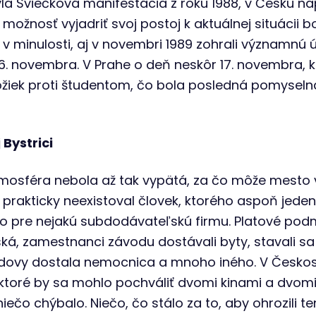
a Sviečková manifestácia z roku 1988, v Česku nap
 možnosť vyjadriť svoj postoj k aktuálnej situácii b
v minulosti, aj v novembri 1989 zohrali významnú úl
16. novembra. V Prahe o deň neskôr 17. novembra, 
iek proti študentom, čo bola posledná pomyselná
Bystrici
atmosféra nebola až tak vypätá, za čo môže mesto
 prakticky neexistoval človek, ktorého aspoň jeden 
o pre nejakú subdodávateľskú firmu. Platové podm
iská, zamestnanci závodu dostávali byty, stavali sa
budovy dostala nemocnica a mnoho iného. V Česko
ktoré by sa mohlo pochváliť dvomi kinami a dvomi
čo chýbalo. Niečo, čo stálo za to, aby ohrozili te