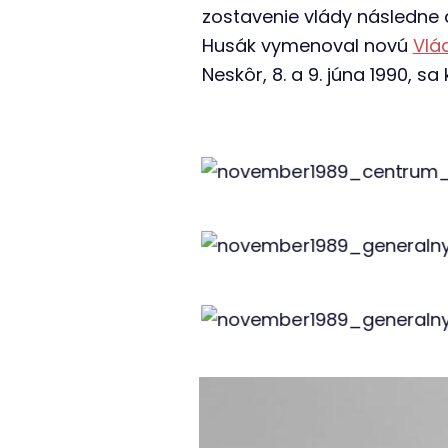
zostavenie vlády následne 
Husák vymenoval novú
Vlá
Neskôr, 8. a 9. júna 1990, s
Centrum mesta p
Centrum mesta p
Centrum mesta p