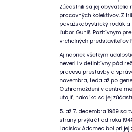
Zúčastnili sa jej obyvatelia
pracovných kolektívov. Z tr
považskobystrický rodák a 
Ľubor Guniš. Pozitívnym pre
vrcholných predstaviteľov 
Aj napriek všetkým udalost
neverili v definitívny pád 
procesu prestavby a správa
novembra, teda až po gener
O zhromaždení v centre mest
utajiť, nakoľko sa jej zúča
5. až 7. decembra 1989 sa t
strany prvýkrát od roku 19
Ladislav Adamec bol pri je