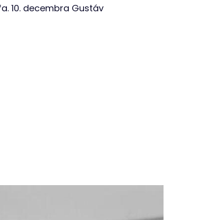
fa. 10. decembra Gustáv
isko PB fond VPN
isko PB fond VPN
isko PB fond VPN