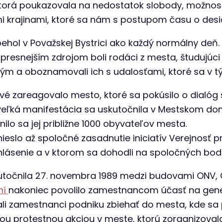
torá poukazovala na nedostatok slobody, možnost
 krajinami, ktoré sa nám s postupom času o desiatk
hol v Považskej Bystrici ako každý normálny deň
presnejším zdrojom boli rodáci z mesta, študujúci v 
ým a oboznamovali ich s udalosťami, ktoré sa v t
vé zareagovalo mesto, ktoré sa pokúsilo o dialóg
á veľká manifestácia sa uskutočnila v Mestskom d
lo sa jej približne 1000 obyvateľov mesta.
nieslo až spoločné zasadnutie iniciatív Verejnosť pr
ehlásenie a v ktorom sa dohodli na spoločných bod
utočnila 27. novembra 1989 medzi budovami ONV, 
ní
nakoniec povolilo zamestnancom účasť na gener
ali zamestnanci podniku zbiehať do mesta, kde sa pr
 protestnou akciou v meste, ktorú zorganizovala V