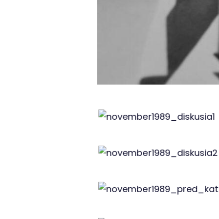
Ján Kroner s Micha
Diskusia, kto
Pred K