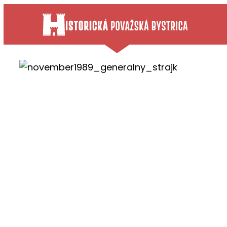
Preskočiť
na
obsah
November
Považská
Ing. Roman Horecký
17. nov 2025
5
min. čítania
1820
x prečítané