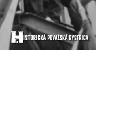
covisko PB fond VPN
ko PB fond VPN
ond VPN