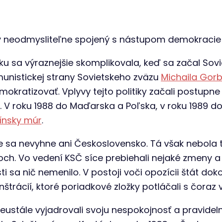
y neodmysliteľne spojený s nástupom demokracie 
u sa výraznejšie skomplikovala, keď sa začal Sov
unistickej strany Sovietskeho zväzu
Michaila Gor
okratizovať. Vplyvy tejto politiky začali postupne
u. V roku 1988 do Maďarska a Poľska, v roku 1989
línsky múr
.
 sa nevyhne ani Československo. Tá však nebola 
h. Vo vedení KSČ síce prebiehali nejaké zmeny a s
i sa nič nemenilo. V postoji voči opozícii štát dok
štrácií, ktoré poriadkové zložky potláčali s čoraz 
eustále vyjadrovali svoju nespokojnosť a pravideln