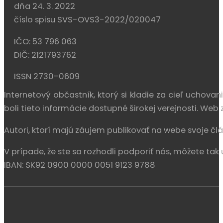
dňa 24. 3. 2022
číslo spisu SVS-OVS3-2022/020047
IČO: 53 796 063
DIČ: 2121793762
ISSN 2730-0609
Internetový občastník, ktorý si kladie za cieľ uchova
boli tieto informácie dostupné širokej verejnosti. We
Autori, ktorí majú záujem publikovať na webe svoje člá
V prípade, že ste sa rozhodli podporiť nás, môžete tak 
IBAN: SK92 0900 0000 0051 9123 9788