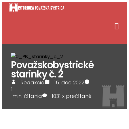
Preskočiť
na
obsah
Považskobystrické
starinky č. 2
Redakcia
15. dec 2022
1
min. čítania
1031
x prečítané